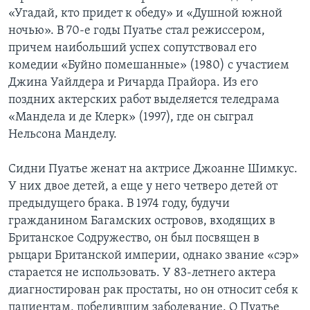
«Угадай, кто придет к обеду» и «Душной южной
ночью». В 70-е годы Пуатье стал режиссером,
причем наибольший успех сопутствовал его
комедии «Буйно помешанные» (1980) с участием
Джина Уайлдера и Ричарда Прайора. Из его
поздних актерских работ выделяется теледрама
«Мандела и де Клерк» (1997), где он сыграл
Нельсона Манделу.
Сидни Пуатье женат на актрисе Джоанне Шимкус.
У них двое детей, а еще у него четверо детей от
предыдущего брака. В 1974 году, будучи
гражданином Багамских островов, входящих в
Британское Содружество, он был посвящен в
рыцари Британской империи, однако звание «сэр»
старается не использовать. У 83-летнего актера
диагностирован рак простаты, но он относит себя к
пациентам, победившим заболевание. О Пуатье