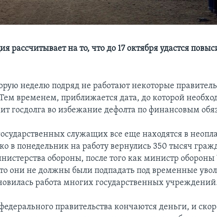
 рассчитывает на то, что до 17 октября удастся повы
орую неделю подряд не работают некоторые правител
Тем временем, приближается дата, до которой необхо
ит госдолга во избежание дефолта по финансовым обя
государственных служащих все еще находятся в неоп
ако в понедельник на работу вернулись 350 тысяч гра
истерства обороны, после того как министр обороны
что они не должны были подпадать под временные увол
новилась работа многих государственных учреждений
 федерального правительства кончаются деньги, и скор