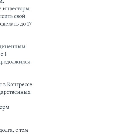
м,
е инвесторы.
ысить свой
сделать до 17
оединенным
е 1
продолжился
 в Конгрессе
ударственных
форм
олга, с тем