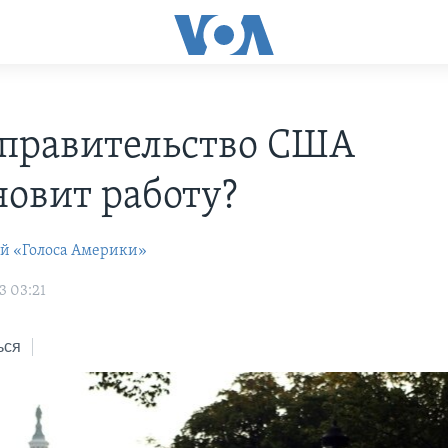
 правительство США
новит работу?
ей «Голоса Америки»
3 03:21
ься