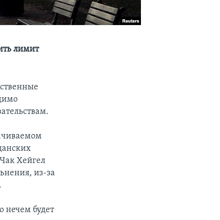
сить лимит
ьственные
димо
зательствам.
лачиваемом
жданских
 Чак Хейгел
ьнения, из-за
.
о нечем будет