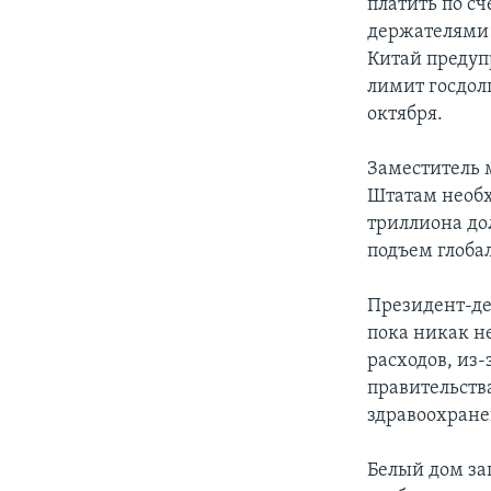
платить по с
держателями 
Китай предуп
лимит госдолг
октября.
Заместитель 
Штатам необх
триллиона до
подъем глоба
Президент-де
пока никак н
расходов, из
правительств
здравоохране
Белый дом за