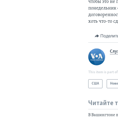
чтобы это не 
понедельник 
договореннос
хоть что-то с
Поделит
Слу
This item is part of
США
Ново
Читайте 
В Вашингтоне 