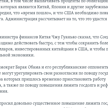
четам, в том числе выплачивать проценты по облигация
которых являются Китай, Япония и другие зарубежны
редил, что «время пошло», и что США необходимо пов
а. Администрация рассчитывает на то, что это удастся 
министра финансов Китая Чжу Гуаньяо сказал, что С
одимо действовать быстро, с тем чтобы сохранить боле
лларов, инвестированных китайцами в США, и чтобы 
льной экономики.
мократ Барак Обама и его республиканские оппоненты
е могут урегулировать свои разногласия по поводу гос
-за которых пришлось временно приостановить работу
а, а также по поводу повышения лимита госдолга и ре
ния.
просил довольно существенное повышение лимита госд