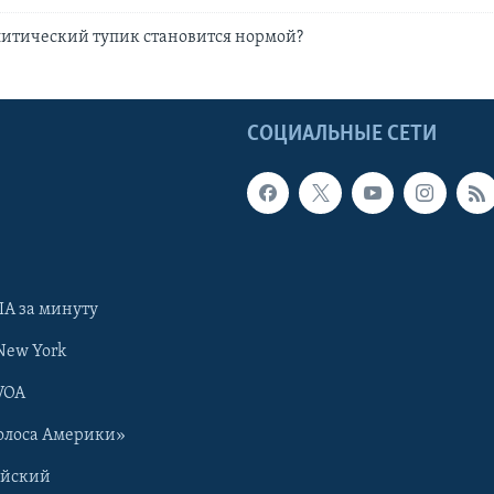
литический тупик становится нормой?
Ы
СОЦИАЛЬНЫЕ СЕТИ
А за минуту
New York
VOA
олоса Америки»
ийский