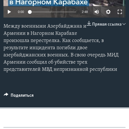
Learning English
0:00
2:48
Прямая ссылка
СОЦИАЛЬНЫЕ СЕТИ
Между военными Азербайджана и
Армении в Нагорном Карабахе
произошла перестрелка. Как сообщается, в
результате инцидента погибли двое
Языки
азербайджанских военных. В свою очередь МИД
Армении сообщил об убийстве трех
представителей МВД непризнанной республики
Поделиться