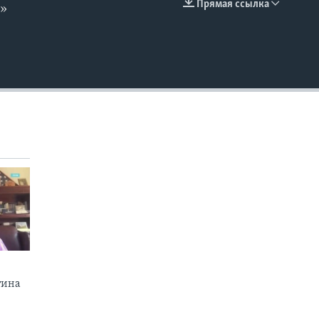
Прямая ссылка
и»
EMBED
тина