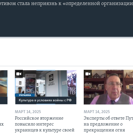
мотивом стала неприязнь к «определенной организаци
МАРТ 14, 2025
МАРТ 14, 2025
Российское вторжение
Эксперты об ответе Пу
ях
повысило интерес
на предложение о
украинцев к культуре своей
прекращении огня