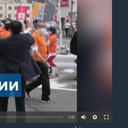
able
2:33