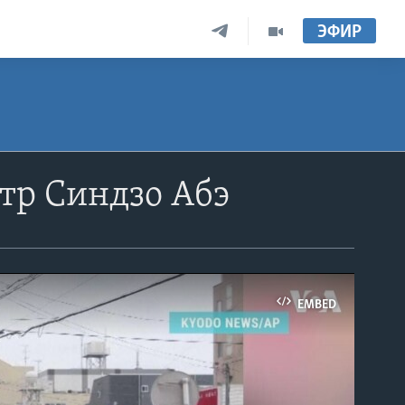
ЭФИР
тр Синдзо Абэ
EMBED