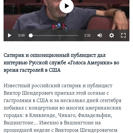
No media source currently available
Learning English
СОЦИАЛЬНЫЕ СЕТИ
0:00
2:32
Языки
Сатирик и оппозиционный публицист дал
интервью Русской службе «Голоса Америки» во
время гастролей в США
Известный российский сатирик и публицист
Виктор Шендерович приехал этой осенью с
гастролями в США и за несколько дней сентября
побывал с концертами во многих американских
городах: в Кливленде, Чикаго, Филадельфии,
Вашингтоне... Именно в Вашингтоне на
прошедшей неделе с Виктором Шендеровичем