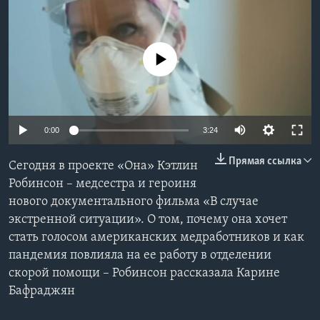
Learning English
No media source currently available
СОЦИАЛЬНЫЕ СЕТИ
Языки
0:00
3:24
Прямая ссылка
Сегодня в проекте «Она» Кэтлин
Робинсон – медсестра и героиня
нового документального фильма «В случае
экстренной ситуации». О том, почему она хочет
стать голосом американских медработников и как
пандемия повлияла на ее работу в отделении
скорой помощи – Робинсон рассказала Карине
Бафраджян