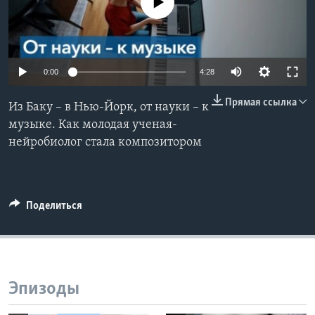
No media source currently available
Learning English
СОЦИАЛЬНЫЕ СЕТИ
0:00
4:28
Прямая ссылка
Из Баку – в Нью-Йорк, от науки – к
музыке. Как молодая ученая-
Языки
нейробиолог стала композитором
Поделиться
Эпизоды