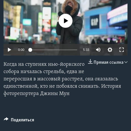
Learning English
No media source currently available
СОЦИАЛЬНЫЕ СЕТИ
0:00
5:33
Языки
Прямая ссылка
Когда на ступенях нью-йоркского
собора началась стрельба, едва не
переросшая в массовый расстрел, она оказалась
единственной, кто не побоялся снимать. История
фоторепортера Джины Мун
Поделиться