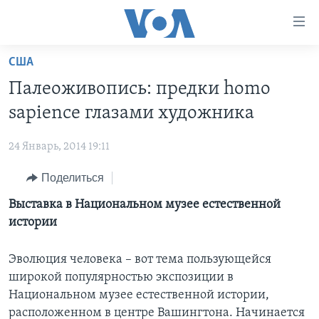
Линки
доступности
Перейти
США
на
ГЛАВНОЕ
Палеоживопись: предки homo
основной
ПРОГРАММЫ
контент
sapience глазами художника
ПРОЕКТЫ
Перейти
АМЕРИКА
к
24 Январь, 2014 19:11
ЭКСПЕРТИЗА
НОВОСТИ ЗА МИНУТУ
УЧИМ АНГЛИЙСКИЙ
основной
Поделиться
ИНТЕРВЬЮ
ИТОГИ
НАША АМЕРИКАНСКАЯ ИСТОРИЯ
навигации
Перейти
ФАКТЫ ПРОТИВ ФЕЙКОВ
Выставка в Национальном музее естественной
ПОЧЕМУ ЭТО ВАЖНО?
А КАК В АМЕРИКЕ?
в
истории
ЗА СВОБОДУ ПРЕССЫ
ДИСКУССИЯ VOA
АРТЕФАКТЫ
поиск
УЧИМ АНГЛИЙСКИЙ
ДЕТАЛИ
АМЕРИКАНСКИЕ ГОРОДКИ
Эволюция человека – вот тема пользующейся
широкой популярностью экспозиции в
ВИДЕО
НЬЮ-ЙОРК NEW YORK
ТЕСТЫ
Национальном музее естественной истории,
ПОДПИСКА НА НОВОСТИ
АМЕРИКА. БОЛЬШОЕ ПУТЕШЕСТВИЕ
расположенном в центре Вашингтона. Начинается