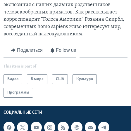
экспозиция с наших дальних родственников –
Learning English
человекообразных приматов. Как рассказывает
корреспондент “Голоса Америки” Розанна Скирбл,
СОЦИАЛЬНЫЕ СЕТИ
современных homo sapiens живо интересует мир,
воссозданный палеохудожником.
Поделиться
Follow us
Языки
This item is part of
Видео
В мире
США
Культура
Программы
СОЦИАЛЬНЫЕ СЕТИ