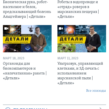
Бионическая рука, робот-
Роботы в водопроводе и
насекомое и белок,
«отряд» роверов в
предсказывающий болезнь
марсианских пещерах |
Альцгеймера | «Детали»
«Детали»
МАРТ 18, 2023
МАРТ 11, 2023
Органоиды для
Ультразвук, управляющий
биокомпьютеров и
клетками, и 3Д-печать c
«напечатанная» ракета |
использованием
«Детали»
марсианской пыли |
«Детали»
Все эпизоды