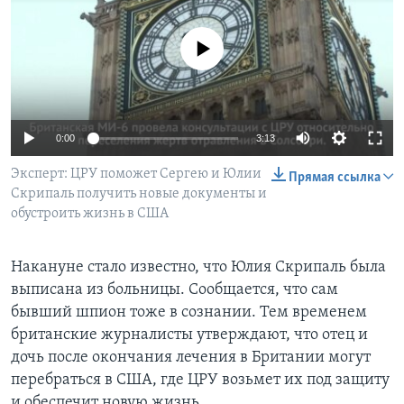
Learning English
No media source currently available
СОЦИАЛЬНЫЕ СЕТИ
0:00
3:13
Языки
Эксперт: ЦРУ поможет Сергею и Юлии
Прямая ссылка
Скрипаль получить новые документы и
обустроить жизнь в США
Накануне стало известно, что Юлия Скрипаль была
выписана из больницы. Сообщается, что сам
бывший шпион тоже в сознании. Тем временем
британские журналисты утверждают, что отец и
дочь после окончания лечения в Британии могут
перебраться в США, где ЦРУ возьмет их под защиту
и обеспечит новую жизнь.