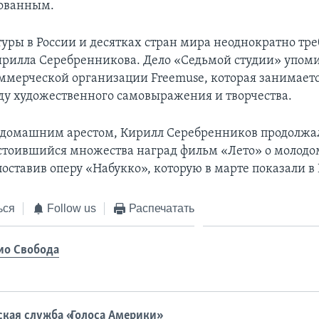
кованным.
туры в России и десятках стран мира неоднократно тр
ирилла Серебренникова. Дело «Седьмой студии» упоми
ммерческой организации Freemuse, которая занимает
оду художественного самовыражения и творчества.
 домашним арестом, Кирилл Серебренников продолжал
стоившийся множества наград фильм «Лето» о молодо
поставив оперу «Набукко», которую в марте показали в
ься
Follow us
Распечатать
ио Свобода
ская служба «Голоса Америки»