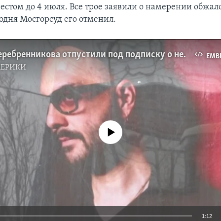
стом до 4 июля. Все трое заявили о намерении обжало
одня Мосгорсуд его отменил.
Кирилла Серебренникова отпустили под подписку о невыезде
EMB
МЕРИКИ
No media source currently available
1:12