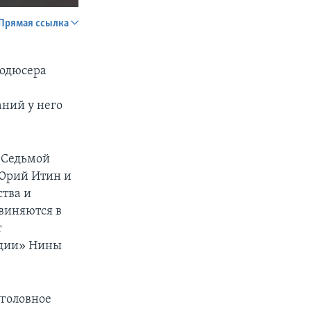
Прямая ссылка
SHARE
родюсера
аний у него
«Седьмой
px
width
 Юрий Итин и
тва и
виняются в
т
тудии» Нины
уголовное