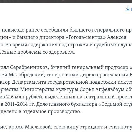
EMBED
о невыезде ранее освободили бывшего генерального п
дии» и бывшего директора «Гоголь-центра» Алексея
о. За время содержания под стражей и судебных слуш
ьёзные проблемы со здоровьем.
рилл Серебренников, бывший генеральный продюсер 
сей Малобродский, генеральный директор компании
тор Департамента государственной поддержки искусс
орчества Министерства культуры Софья Апфельбаум об
из 216 млн рублей, выделенных на театральный проек
в 2011–2014 гг. Дело главного бухгалтера «Седьмой с
делено в отдельное производство.
ые, кроме Масляевой, свою вину отрицают и считают 