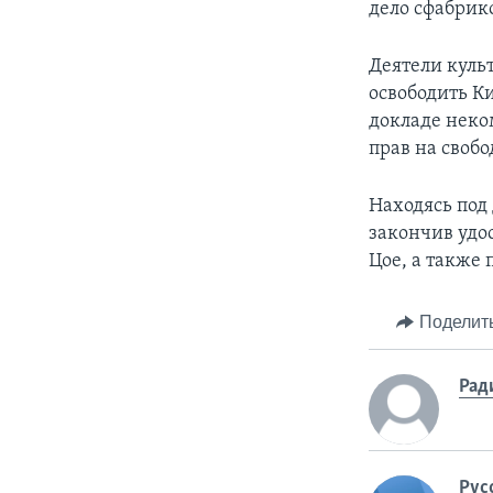
дело сфабри
Деятели куль
освободить К
докладе неко
прав на своб
Находясь под
закончив удо
Цое, а также 
Поделит
Рад
Рус