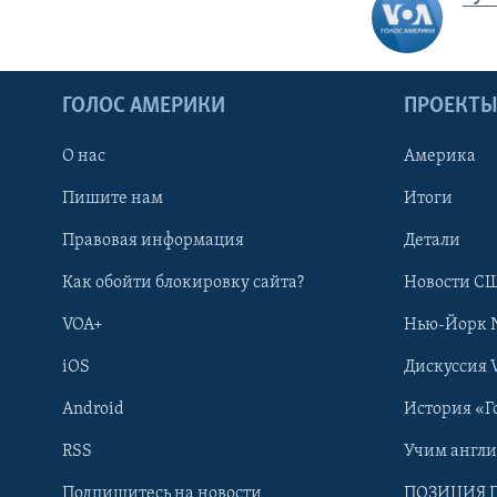
ГОЛОС АМЕРИКИ
ПРОЕКТ
О нас
Америка
Пишите нам
Итоги
Правовая информация
Детали
Как обойти блокировку сайта?
Новости СШ
VOA+
Нью-Йорк 
iOS
Дискуссия 
Android
История «Г
RSS
Учим англ
Learning English
Подпишитесь на новости
ПОЗИЦИЯ 