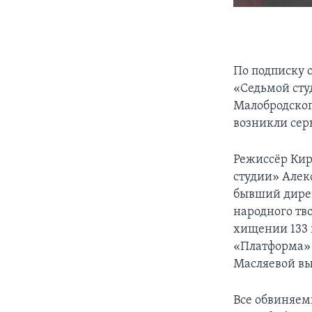
По подписку 
«Седьмой сту
Малобродског
возникли сер
Режиссёр Ки
студии» Алек
бывший дирек
народного тв
хищении 133 
«Платформа» 
Масляевой вы
Все обвиняем