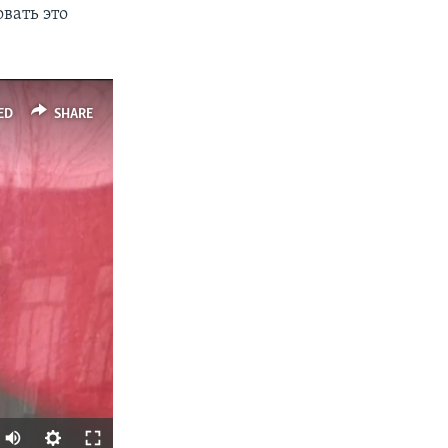
вать это
ED
SHARE