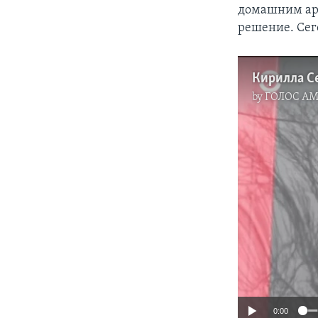
домашним аре
решение. Сег
by
ГОЛОС А
0:00