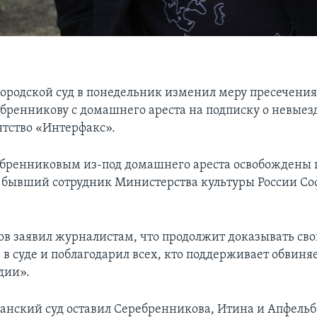
ородской суд в понедельник изменил меру пресечени
бренникову с домашнего ареста на подписку о невыезд
нтство «Интерфакс».
ебренниковым из-под домашнего ареста освобождены
бывший сотрудник Министерства культуры России Со
в заявил журналистам, что продолжит доказывать св
 в суде и поблагодарил всех, кто поддерживает обвиня
дии».
анский суд оставил Серебренникова, Итина и Апфельб