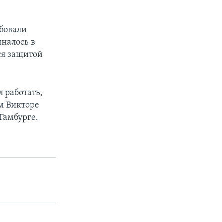
ебовали
налось в
ся защитой
 работать,
м Викторе
 Гамбурге.