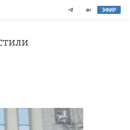
ЭФИР
стили