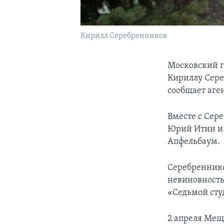
Кирилл Серебренников
Московский г
Кириллу Сере
сообщает аге
Вместе с Сер
Юрий Итин и 
Апфельбаум.
Серебреннико
невиновность
«Седьмой сту
2 апреля Мещ