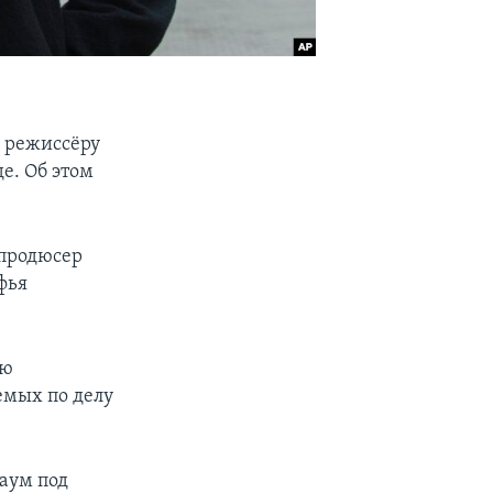
я режиссёру
е. Об этом
 продюсер
фья
ою
емых по делу
аум под