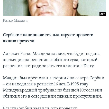
Learning English
Ратко Младич
СОЦИАЛЬНЫЕ СЕТИ
Сербские националисты планируют провести
акцию протеста
Языки
Адвокат Ратко Младича заявил, что будет подана
апелляция на решение сербского суда, который
разрешил экстрадировать его клиента в Гаагу.
Младич был арестован в вторник на севере Сербии
– он находился в розыске 16 лет. В 1995 году
Международный трибунал по бывшей Югославии
обвинил его в совершении тяжких преступлений.
Власти Сербии заявили, что проведут