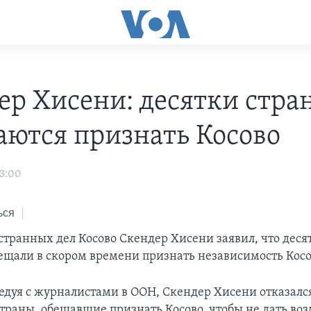
ер Хисени: десятки стра
аются признать Косово
03:00
ься
транных дел Косово Скендер Хисени заявил, что деся
бещали в скором времени признать независимость Косо
седуя с журналистами в ООН, Скендер Хисени отказалс
траны, обещавшие признать Косово, чтобы не дать во