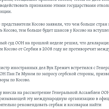
водействовать признанию этими государствами откол
инции.
представители Косово заявили, что чем больше стран
 Косово, тем больше будет шансов у Косово на вступл
й суд ООН на прошлой неделе решил, что деклараци
и Косово от Сербии в 2008 году не противоречит ме
нистр иностранных дел Вук Еремич встретился с Гене
ОН Пан Ги Муном по запросу сербской стороны, призв
воры по Косово.
ду внесла на рассмотрение Генеральной Ассамблеи ОО
призывающей эту международную организацию в офи
оятельно рекомендовать сербам и косоварам найти