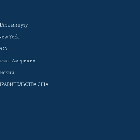
А за минуту
New York
VOA
олоса Америки»
ийский
ПРАВИТЕЛЬСТВА США