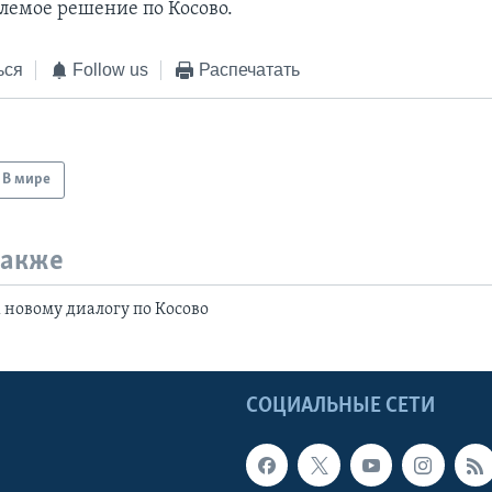
емое решение по Косово.
ься
Follow us
Распечатать
В мире
также
к новому диалогу по Косово
Ы
СОЦИАЛЬНЫЕ СЕТИ