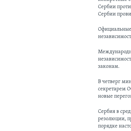
Сербии проти
Сербии пров
Официальные 
независимость
Международны
независимост
законам.
В четверг ми
секретарем О
новые перего
Сербия в сре
резолюции, 
порядке наст