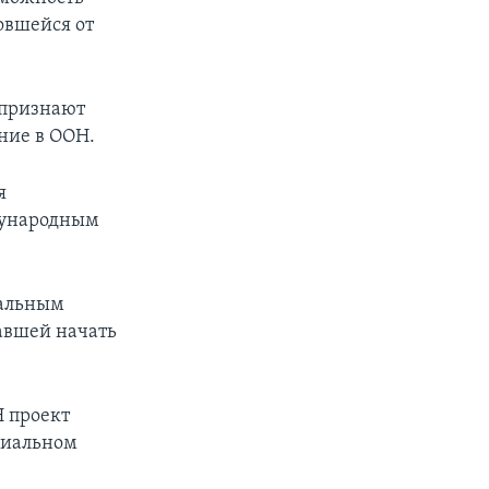
овшейся от
 признают
ение в ООН.
я
ждународным
ральным
авшей начать
Н проект
циальном