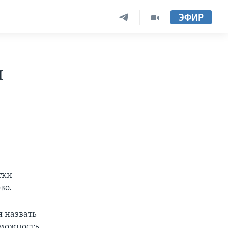
ЭФИР
н
тки
во.
я назвать
зможность