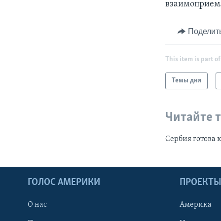
взаимоприемл
Поделит
This item is part of
Темы дня
Читайте 
Сербия готова 
ГОЛОС АМЕРИКИ
ПРОЕКТ
О нас
Америка