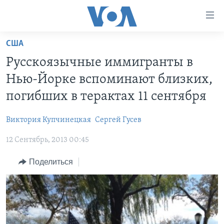
Линки
доступности
Перейти
США
на
ГЛАВНОЕ
Русскоязычные иммигранты в
основной
ПРОГРАММЫ
контент
Нью-Йорке вспоминают близких,
ПРОЕКТЫ
Перейти
АМЕРИКА
погибших в терактах 11 сентября
к
ЭКСПЕРТИЗА
НОВОСТИ ЗА МИНУТУ
УЧИМ АНГЛИЙСКИЙ
основной
Виктория Купчинецкая
Сергей Гусев
ИНТЕРВЬЮ
ИТОГИ
НАША АМЕРИКАНСКАЯ ИСТОРИЯ
навигации
Перейти
12 Сентябрь, 2013 00:45
ФАКТЫ ПРОТИВ ФЕЙКОВ
ПОЧЕМУ ЭТО ВАЖНО?
А КАК В АМЕРИКЕ?
в
ЗА СВОБОДУ ПРЕССЫ
Поделиться
ДИСКУССИЯ VOA
АРТЕФАКТЫ
поиск
УЧИМ АНГЛИЙСКИЙ
ДЕТАЛИ
АМЕРИКАНСКИЕ ГОРОДКИ
ВИДЕО
НЬЮ-ЙОРК NEW YORK
ТЕСТЫ
ПОДПИСКА НА НОВОСТИ
АМЕРИКА. БОЛЬШОЕ ПУТЕШЕСТВИЕ