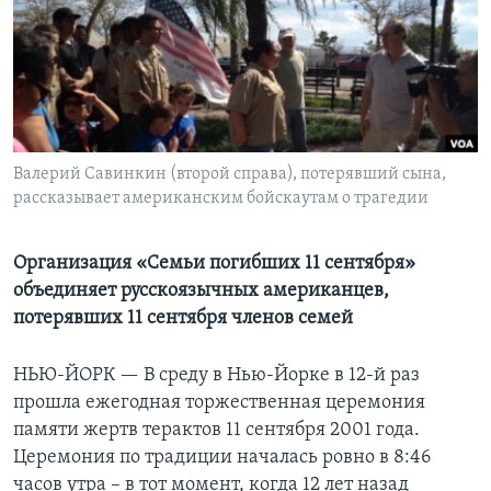
Learning English
СОЦИАЛЬНЫЕ СЕТИ
Валерий Савинкин (второй справа), потерявший сына,
рассказывает американским бойскаутам о трагедии
Языки
Организация «Семьи погибших 11 сентября»
объединяет русскоязычных американцев,
потерявших 11 сентября членов семей
НЬЮ-ЙОРК —
В среду в Нью-Йорке в 12-й раз
прошла ежегодная торжественная церемония
памяти жертв терактов 11 сентября 2001 года.
Церемония по традиции началась ровно в 8:46
часов утра – в тот момент, когда 12 лет назад