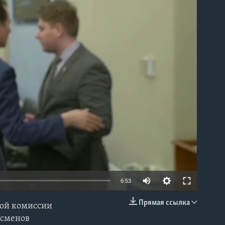
able
6:53
Прямая ссылка
кой комиссии
EMBED
ссменов