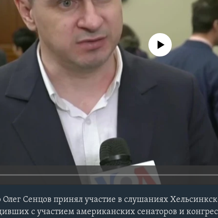
No media source currently avail
 Олег Сенцов принял участие в слушаниях Хельсинкс
дивших с участием американских сенаторов и конгре