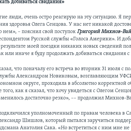
жать добиваться свидания»
гие люди, очень остро реагирую на эту ситуацию. Я п
ния здоровья Олега Сенцова. У нас нет никакой досто
 нем», – пояснил свой поступок
Григорий Михнов-Вай
респондентом Русской службы «Голоса Америки». И доб
 результате моей поездки никаких новых сведений по
так или иначе я буду продолжать добиваться свидания с
азал, что поначалу его встреча во вторник 31 июля с 
службы Александром Новиковым, возглавляющим УФС
ономном округе, проходила в абсолютно корректной о
 того, как я сказал, что хочу увидеться с Олегом Сенц
менилось достаточно резко», –– продолжил Михнов-В
 подключился уполномоченный по правам человека в С
лександр Шишлов, который пытался заручиться подд
дсмана Анатолия Сака. «Но встретиться с ним мне не 