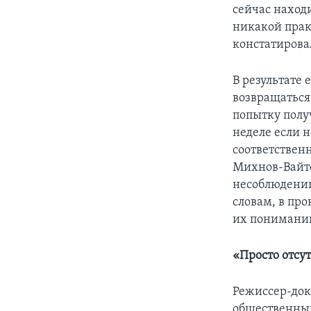
сейчас находи
никакой прак
констатирова
В результате
возвращаться 
попытку полу
неделе если н
соответствен
Михнов-Вайте
несоблюдении
словам, в про
их понимании
«Просто отсу
Режиссер-до
общественных