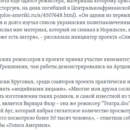
бота еще одного режиссера, материалы которому прис
сторгуев, на днях погибший в Центральноафриканско
golos-ameriki.ru/a/4507648.html). «Он одним из первы
в и долго изучал список украинских политзаключенных
ислал мне материал, который он снимал в Норильске, 
оже есть лагеря», – рассказала инициатор проекта «Сп
ских режиссеров в проекте принял участие кинематог
Трошинкин, чьи работы демонстрировались на Артдок
сии Круговых, среди соавторов проекта практически не
вать «медийными лицами». «Многие мои друзья сосла
 изготовления таких роликов, и самой известной из те
 является Варвара Фаэр – она же режиссер “Театра.doc”
й Ауг, который набрал гигантское количество просмотр
го посмотрело более 50 тысяч человек», – отметила с
бы «Голоса Америки».