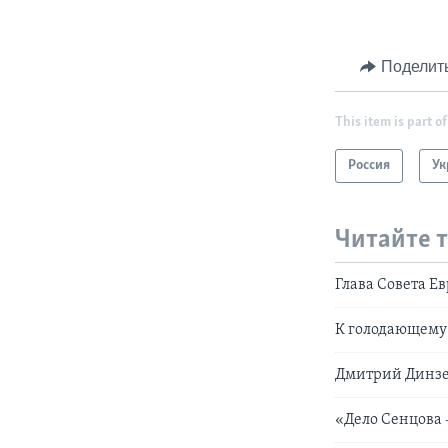
Поделит
This item is part of
Россия
Ук
Читайте 
Глава Совета Е
К голодающему 
Дмитрий Динзе:
«Дело Сенцова 