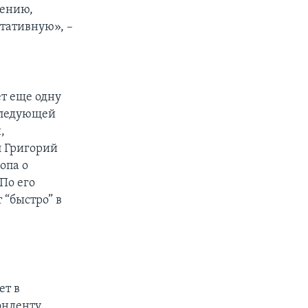
лению,
тативную», –
ь
ет еще одну
следующей
,
л Григорий
опа о
По его
 “быстро” в
ет в
онденту