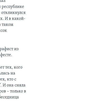
лал
й республике
х откликнулся
. И в какой-
в таком
исок
рафист из
фесте.
т тех, кого
лись на
х, кто с
. И она сняла
ов – только в
обеседница