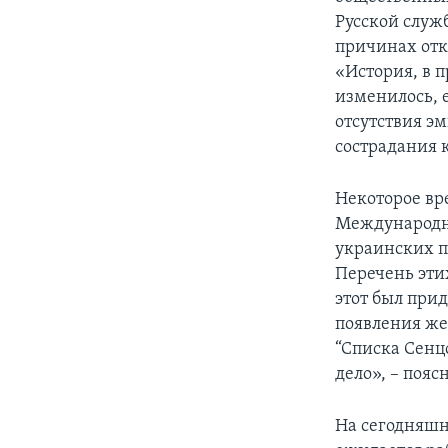
Русской служ
причинах отк
«История, в п
изменилось, е
отсутствия э
сострадания 
Некоторое вр
Международн
украинских п
Перечень эти
этот был прид
появления же
“Списка Сенцо
дело», – пояс
На сегодняшн