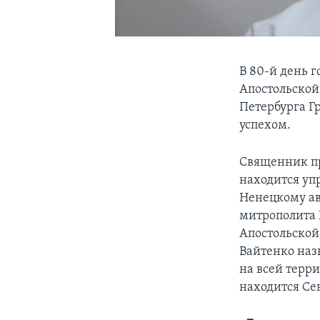
В 80-й день 
Апостольской
Петербурга Г
успехом.
Священник при
находится уп
Ненецкому ав
митрополита 
Апостольской
Вайтенко наз
на всей терри
находится Се