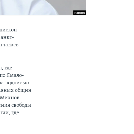
епископ
Санкт-
нчалась
, где
по Ямало-
за подписью
лавных общин
п Михнов-
ения свободы
нии, где