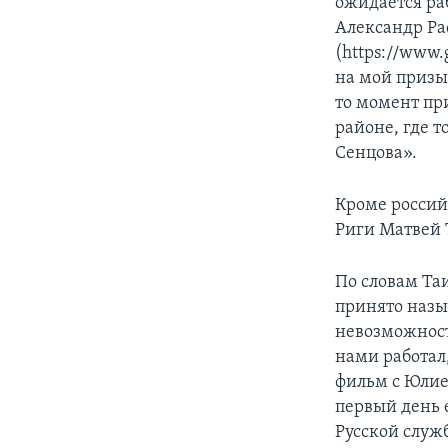
ожидается ра
Александр Ра
(https://www.
на мой призы
то момент пр
районе, где т
Сенцова».
Кроме россий
Риги Матвей 
По словам Таи
принято назы
невозможность
нами работал,
фильм с Юлие
первый день е
Русской служ