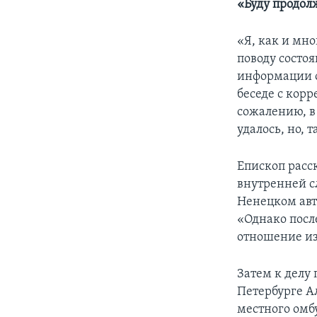
«Буду продол
«Я, как и мно
поводу состоя
информации о
беседе с кор
сожалению, в
удалось, но, 
Епископ расск
внутренней 
Ненецком авт
«Однако после
отношение из
Затем к делу
Петербурге А
местного омбу