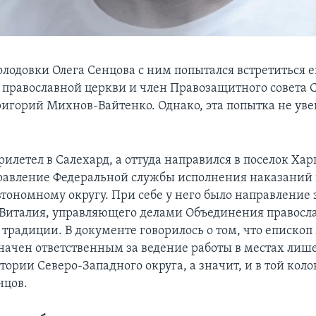
голодовки Олега Сенцова с ним попытался встретиться 
 православной церкви и член Правозащитного совета 
ригорий Михнов-Вайтенко. Однако, эта попытка не уве
летел в Салехард, а оттуда направился в поселок Харп
равление Федеральной службы исполнения наказаний 
тономному округу. При себе у него было направление 
Виталия, управляющего делами Объединения правос
 традиции. В документе говорилось о том, что еписко
начен ответственным за ведение работы в местах лиш
тории Северо-Западного округа, а значит, и в той коло
нцов.