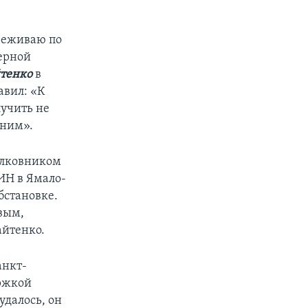
ереживаю по
верной
тенко
в
авил: «К
лучить не
 ним».
полковником
ИН в Ямало-
бстановке.
овым,
айтенко.
анкт-
ержкой
удалось, он