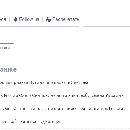
ься
Follow us
Распечатать
раина
также
вропы призвал Путина помиловать Сенцова
в России Олегу Сенцову не допускают омбудсмена Украины
 Олег Сенцов никогда не становился гражданином России
– это кафкианское судилище»