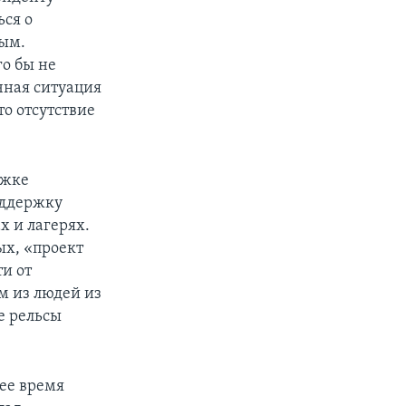
ься о
вым.
го бы не
чная ситуация
о отсутствие
ржке
оддержку
 и лагерях.
ых, «проект
ти от
м из людей из
ые рельсы
ее время