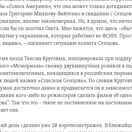
бы «Голоса Америки», что она может только догадыват
аза Григорию Михнову-Вайтенко в свидании с Сенцо
ринципе, вполне закономерная. Но, я думаю, что ниче
сли бы он посетил Олега. Мне кажется, что здесь –обы
мпатии у охранников, которые работают во ФСИН. Прост
к людям», – оценивает ситуацию коллега Сенцова.
емя назад Таисия Круговых, инициировала при подде
ого «Мемориала» съемку двухминутных роликов в п
олитзаключенных, находящихся в российских тюрьмах
х людей назван «Списком Сенцова». По словам Кругов
уман достаточно давно и продвигается он в зависимос
лания кого-либо из режиссеров сделать фильм об одно
ва”. Так что это – такое не поставленное на постоянн
няет она.
ий день сделано уже 28 короткометражек. В ближайш