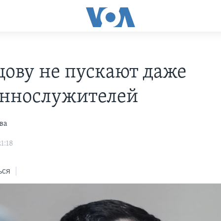
цову не пускают даже
ннослужителей
ва
21:18
ься