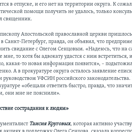
тся в отпуске, и его нет на территории округа. К сожа
тической помощи получить не удалось, только консуль
л священник.
 епископу Апостольской православной церкви пришлос
в Санкт-Петербург, правда, он объявил, что предприм
чить свидание с Олегом Сенцовым. «Надеюсь, что на 
е мне, то хотя бы адвокату удастся с ним встретиться, и
но, какая-то новая информация появится», – подытожи
нко. А в прокуратуре округа осталось заявление еписк
 руководством УФСИН российского законодательства. 
куратуре «обещали ответить быстро, правда, что значит
, они мне не пояснили».
тствие сострадания к людям»
кументалист
Таисия Круговых
, которая активно участву
 акциях в поддержку Олега Сенцова, сказала корресп