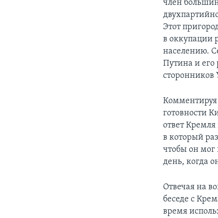
член большин
двухпартийно
Этот пригоро
в оккупации 
населению. С
Путина и его
сторонников 
Комментируя 
готовности К
ответ Кремля
в который раз
чтобы он мог 
день, когда о
Отвечая на в
беседе с Кре
время исполь