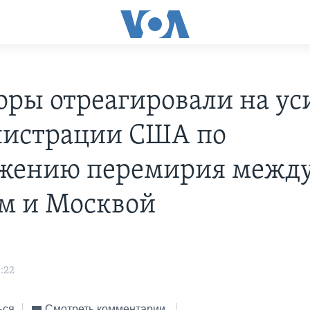
оры отреагировали на ус
истрации США по
жению перемирия межд
м и Москвой
:22
ься
Смотреть комментарии