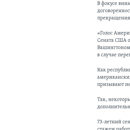
В фокусе вни
договореннос
прекращения о
«Голос Амери
Сената США о
Вашингтоном,
в случае пер
Как республи
американских
призывают не
Так, некотор
дополнительн
73-летний се
стажем рабо