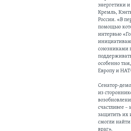
энергетики и
Кремль, Кэнт
России. «В п
помощью кото
интервью «Го
инициативами
союзниками п
поддерживать
особенно там,
Европу и НАТ
Сенатор-дем
из сторонник
возобновлени
счастливее –
защитить их 
смогли найти 
враг».