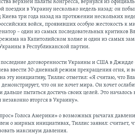
ства верхней палаты Конгресса, вернулся из официал
й поездки в Украину несколько недель назад: он побыв
д Киева три года назад на протяжении нескольких нед
российских войск, проявивших особую жестокость к 
енатор – один из самых последовательных критиков 
 режима на Капитолийском холме и один из самых за
Украины в Республиканской партии.
последние договоренности Украины и США в Джидде 
иева ввести 30-дневный режим прекращения огня, и
 на эту инициативу, Тиллис отметил: «Я считаю, что В
 демонстрирует, что он не хочет мира. Он хочет ослаб
и дальше пытаться достичь своих целей. Это началось 
н незаконно вторгся в Украину».
опрос» Голоса Америки» о возможных рычагах давлен
млем о мирных инициативах, Тиллис заявил: считает, ч
зовать максимум давления.