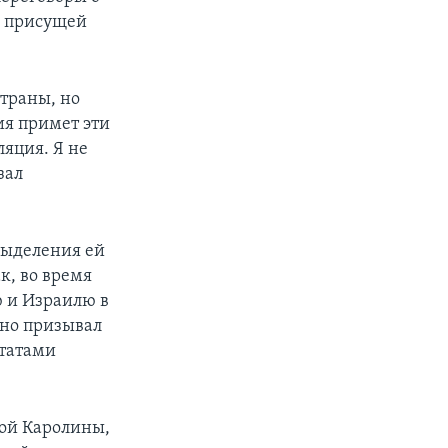
с присущей
страны, но
ия примет эти
ляция. Я не
зал
выделения ей
к, во время
ю и Израилю в
тно призывал
татами
ной Каролины,