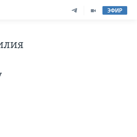
ЭФИР
илия
у