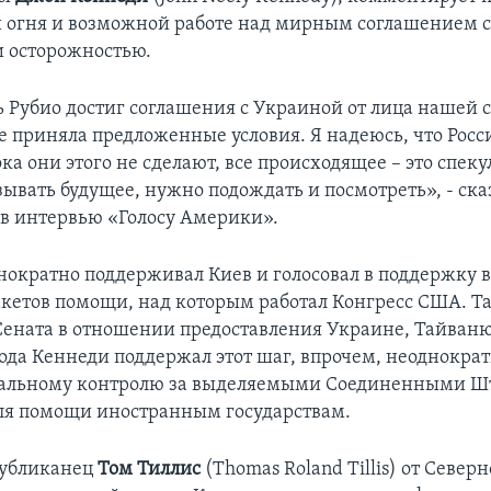
огня и возможной работе над мирным соглашением 
и осторожностью.
ь Рубио достиг соглашения с Украиной от лица нашей 
не приняла предложенные условия. Я надеюсь, что Росс
ока они этого не сделают, все происходящее – это спеку
зывать будущее, нужно подождать и посмотреть», - ска
 в интервью «Голосу Америки».
нократно поддерживал Киев и голосовал в поддержку 
кетов помощи, над которым работал Конгресс США. Та
Сената в отношении предоставления Украине, Тайван
года Кеннеди поддержал этот шаг, впрочем, неоднокра
стальному контролю за выделяемыми Соединенными Ш
ля помощи иностранным государствам.
публиканец
Том Тиллис
(Thomas Roland Tillis) от Север