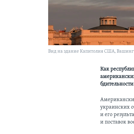
Вид на здание Капитолия США, Вашингто
Как республи
американских
бдительности
Американские
украинских о
и его резуль
и поставок в