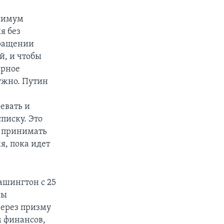
ксимум
я без
кращении
й, и чтобы
ирное
ужно. Путин
евать и
списку. Это
м принимать
я, пока идет
Вашингтон с 25
сы
через призму
м финансов,