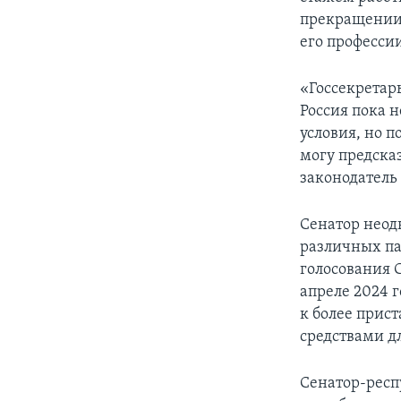
прекращении 
его професси
«Госсекретар
Россия пока 
условия, но п
могу предска
законодатель
Сенатор неод
различных па
голосования 
апреле 2024 
к более при
средствами д
Сенатор-рес