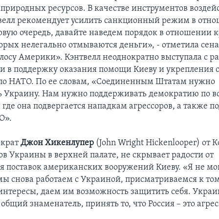
 природных ресурсов. В качестве инструментов воздей
велл рекомендует усилить санкционный режим в отн
ервую очередь, давайте наведем порядок в отношении к
рых нелегально отмываются деньги», - отметила сена
лосу Америки». Кэнтвелл неоднократно выступала с 
 в поддержку оказания помощи Киеву и укрепления 
о НАТО. По ее словам, «Соединенным Штатам нужно
 Украину. Нам нужно поддерживать демократию по в
 где она подвергается нападкам агрессоров, а также 
О».
ократ
Джон Хикенлупер
(John Wright Hickenlooper) от 
ов Украины в верхней палате, не скрывает радости от
я поставок американских вооружений Киеву. «Я не мо
 мы снова работаем с Украиной, присматриваемся к то
интересы, даем им возможность защитить себя. Укра
общий знаменатель, принять то, что Россия – это агре