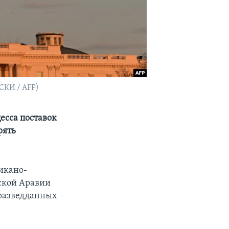
СКИ / AFP)
есса поставок
рять
икано-
ской Аравии
 разведданных