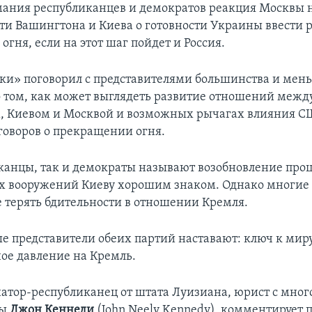
мания республиканцев и демократов реакция Москвы 
ти Вашингтона и Киева о готовности Украины ввести
гня, если на этот шаг пойдет и Россия.
ки» поговорил с представителями большинства и мен
 том, как может выглядеть развитие отношений межд
 Киевом и Москвой и возможных рычагах влияния С
еговоров о прекращении огня.
канцы, так и демократы называют возобновление проц
 вооружений Киеву хорошим знаком. Однако многие 
 терять бдительности в отношении Кремля.
ые представители обеих партий наставают: ключ к миру
ое давление на Кремль.
натор-республиканец от штата Луизиана, юрист с мно
ты
Джон Кеннеди
(John Neely Kennedy), комментирует 