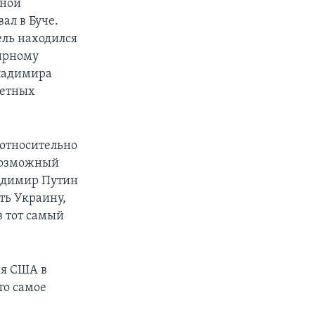
ьной
ал в Буче.
ель находился
мирному
Владимира
метных
относительно
 возможный
ладимир Путин
ить Украину,
в тот самый
ия США в
то самое