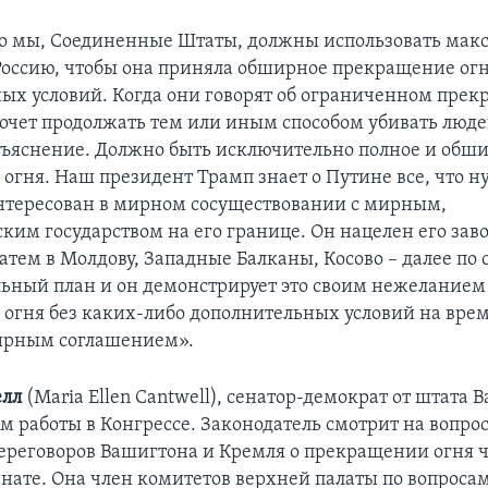
то мы, Соединенные Штаты, должны использовать ма
Россию, чтобы она приняла обширное прекращение огн
ых условий. Когда они говорят об ограниченном пре
хочет продолжать тем или иным способом убивать люде
бъяснение. Должно быть исключительно полное и обш
огня. Наш президент Трамп знает о Путине все, что н
нтересован в мирном сосуществовании с мирным,
ким государством на его границе. Он нацелен его заво
атем в Молдову, Западные Балканы, Косово – далее по 
льный план и он демонстрирует это своим нежелание
огня без каких-либо дополнительных условий на врем
мирным соглашением».
елл
(Maria Ellen Cantwell), сенатор-демократ от штата 
м работы в Конгрессе. Законодатель смотрит на вопро
реговоров Вашигтона и Кремля о прекращении огня 
сенате. Она член комитетов верхней палаты по вопроса