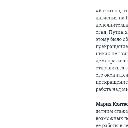
«Я считаю, ч
давления на 
дополнительн
огня, Путин 
этому было о
прекращение 
никак не заи
демократичес
отправиться з
его окончате
прекращение 
работа над 
Мария Кэнтв
летним стаже
возможных пе
ее работы в 