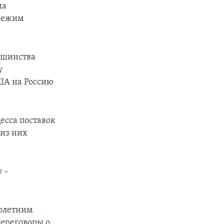
на
 режим
ьшинства
у
ША на Россию
есса поставок
из них
 –
голетним
переговоры о