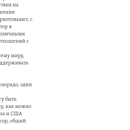
ствия на
ошении
риптовалют, с
тор в
различными
отношений с
сему миру,
поддерживать
Колорадо, один
гу быть
му, как можно
ина и США
ссор, общий