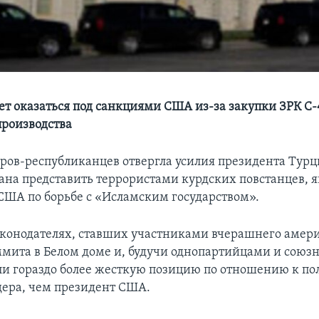
ет оказаться под санкциями США из-за закупки ЗРК С
производства
оров-республиканцев отвергла усилия президента Тур
ана представить террористами курдских повстанцев,
ША по борьбе с «Исламским государством».
законодателях, ставших участниками вчерашнего амер
ммита в Белом доме и, будучи однопартийцами и сою
ли гораздо более жесткую позицию по отношению к по
дера, чем президент США.