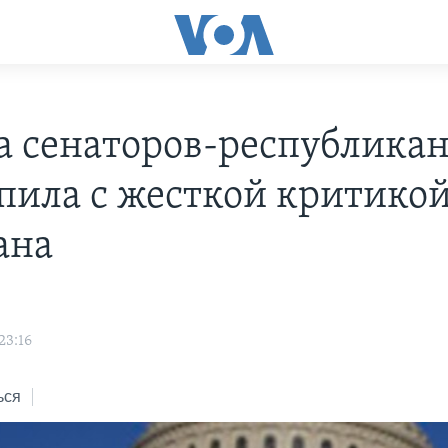
а сенаторов-республика
пила с жесткой критико
ана
s
23:16
ься