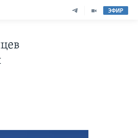
ЭФИР
нцев
й