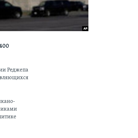
-400
ции Реджепа
 являющихся
икано-
зниками
литике