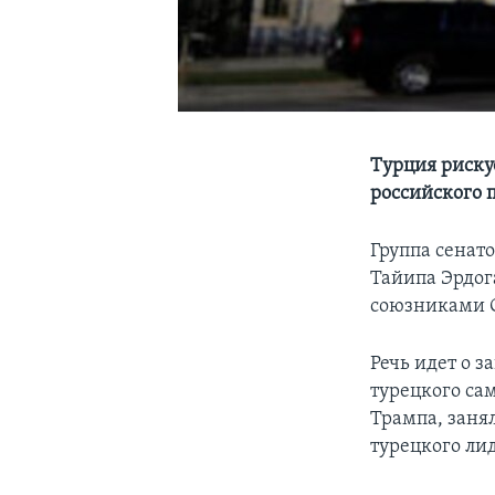
Турция риску
российского 
Группа сенат
Тайипа Эрдог
союзниками С
Речь идет о 
турецкого са
Трампа, заня
турецкого ли