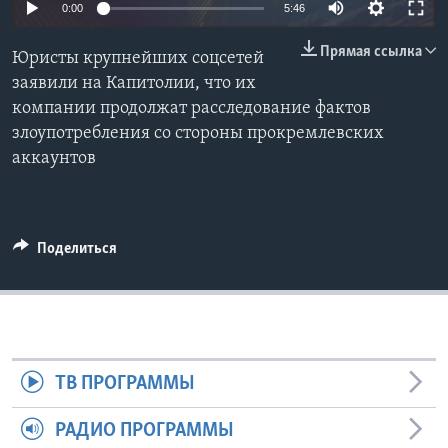
0:00
5:46
Learning English
Прямая ссылка
Юристы крупнейших соцсетей
заявили на Капитолии, что их
СОЦИАЛЬНЫЕ СЕТИ
компании продолжат расследование фактов
злоупотребления со стороны прокремлевских
аккаунтов
Языки
Поделиться
ТВ ПРОГРАММЫ
РАДИО ПРОГРАММЫ