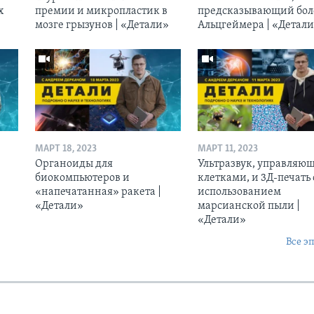
х
премии и микропластик в
предсказывающий бол
мозге грызунов | «Детали»
Альцгеймера | «Детал
МАРТ 18, 2023
МАРТ 11, 2023
Органоиды для
Ультразвук, управляю
биокомпьютеров и
клетками, и 3Д-печать 
«напечатанная» ракета |
использованием
«Детали»
марсианской пыли |
«Детали»
Все э
Ы