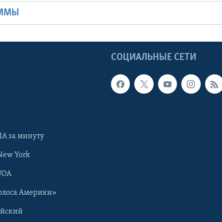
АММЫ
Ы
СОЦИАЛЬНЫЕ СЕТИ
А за минуту
New York
VOA
олоса Америки»
ийский