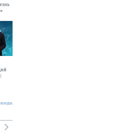
езнь
и»
щий
c
пизоды