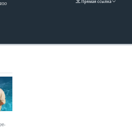
Прямая ссылка
нию
EMBED
от-