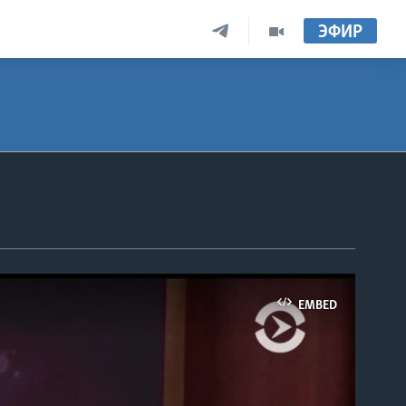
ЭФИР
EMBED