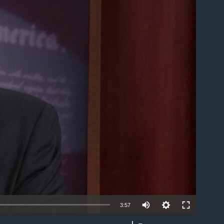
able
3:57