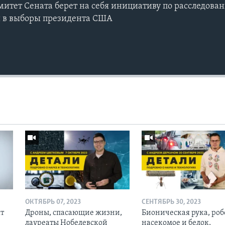
итет Сената берет на себя инициативу по расследова
и в выборы президента США
ОКТЯБРЬ 07, 2023
СЕНТЯБРЬ 30, 2023
кт
Дроны, спасающие жизни,
Бионическая рука, роб
лауреаты Нобелевской
насекомое и белок,