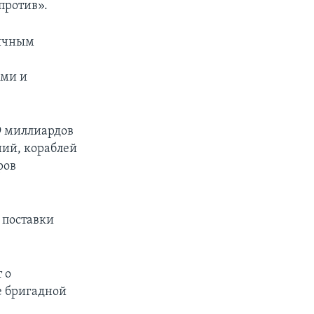
против».
гичным
ами и
9 миллиардов
ний, кораблей
ров
 поставки
 о
е бригадной