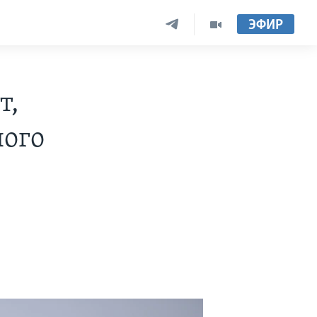
ЭФИР
т,
ного