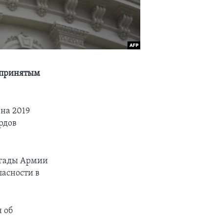
 принятым
на 2019
рдов
игады Армии
асности в
 об