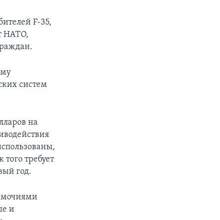
ителей F-35,
т НАТО,
граждан.
ьму
ских систем
лларов на
иводействия
использованы,
 того требует
вый год.
номочиями
ые и