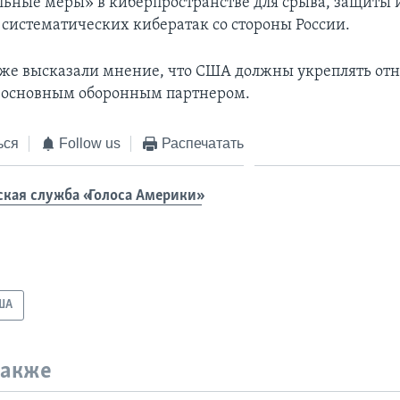
ьные меры» в киберпространстве для срыва, защиты 
систематических кибератак со стороны России.
же высказали мнение, что США должны укреплять от
 основным оборонным партнером.
ься
Follow us
Распечатать
ская служба «Голоса Америки»
ША
также