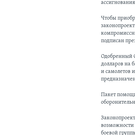
ассигнования
Чтобы приобр
законопроект
компромиссны
подписан пр
Одобренный С
долларов на 
и самолетов 
предназначен
Пакет помощи
оборонительн
Законопроект
возможности 
боевой групп