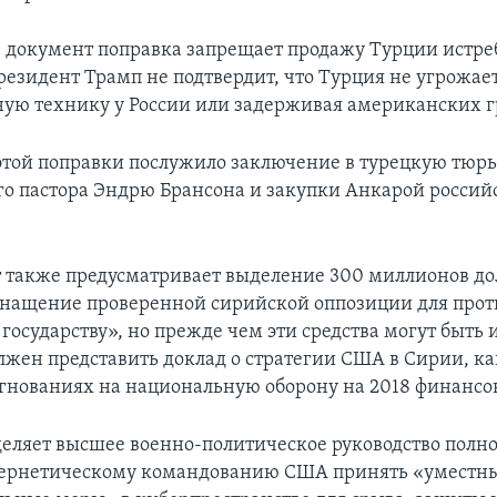
 документ поправка запрещает продажу Турции истреб
президент Трамп не подтвердит, что Турция не угрожае
ную технику у России или задерживая американских 
этой поправки послужило заключение в турецкую тюр
о пастора Эндрю Брансона и закупки Анкарой россий
 также предусматривает выделение 300 миллионов до
снащение проверенной сирийской оппозиции для прот
государству», но прежде чем эти средства могут быть 
лжен представить доклад о стратегии США в Сирии, как
игнованиях на национальную оборону на 2018 финансо
еляет высшее военно-политическое руководство пол
бернетическому командованию США принять «уместн