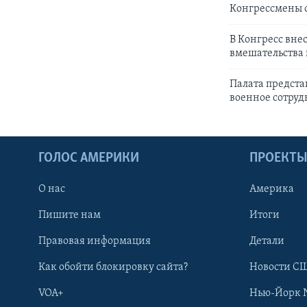
Конгрессмены 
В Конгресс вне
вмешательства 
Палата предста
военное сотруд
ГОЛОС АМЕРИКИ
ПРОЕКТ
О нас
Америка
Пишите нам
Итоги
Правовая информация
Детали
Как обойти блокировку сайта?
Новости СШ
VOA+
Нью-Йорк 