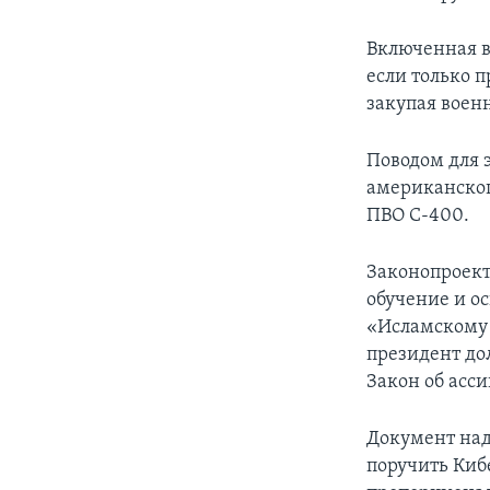
Включенная в
если только 
закупая воен
Поводом для 
американског
ПВО С-400.
Законопроект
обучение и о
«Исламскому 
президент до
Закон об асс
Документ над
поручить Ки