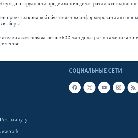
обсуждают трудности продвижения демократии в сегодняшн
сен проект закона «об обязательном информировании» о поп
в выборы
вителей ассигновала свыше 500 млн долларов на американо-
ничество
Ы
СОЦИАЛЬНЫЕ СЕТИ
А за минуту
New York