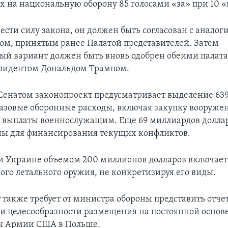
х на национальную оборону 85 голосами «за» при 10 «
ести силу закона, он должен быть согласован с анало
ом, принятым ранее Палатой представителей. Затем
й вариант должен быть вновь одобрен обеими палат
езидентом Дональдом Трампом.
енатом законопроект предусматривает выделение 63
базовые оборонные расходы, включая закупку вооруже
и выплаты военнослужащим. Еще 69 миллиардов долла
ы для финансирования текущих конфликтов.
 Украине объемом 200 миллионов долларов включает
ого летального оружия, не конкретизируя его виды.
 также требует от министра обороны представить отчет
и целесообразности размещения на постоянной основ
ы Армии США в Польше.