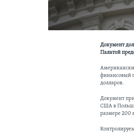
Документ дол
Палатой пред
Американский
финансовый г
долларов.
Документ при
США в Польше
размере 200 
Контролируем