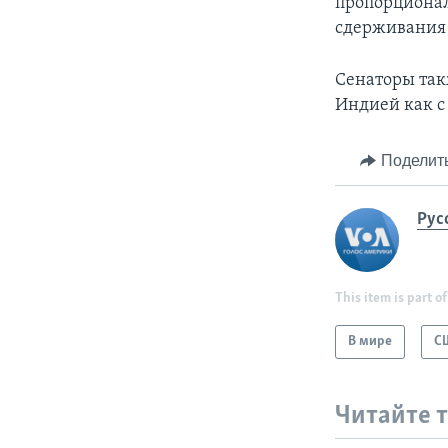
пропорционал
сдерживания 
Сенаторы так
Индией как с
Поделит
Рус
This item is part of
В мире
С
Читайте 