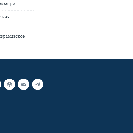
ем мире
ытках
израильское