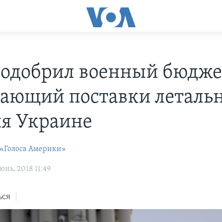
 одобрил военный бюдже
ающий поставки леталь
я Украине
 «Голоса Америки»
нь, 2018 11:49
ься