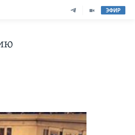
ЭФИР
нию