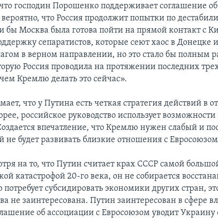
, что господин Порошенко поддерживает соглашение об
 вероятно, что Россия продолжит попытки по дестабил
и бы Москва была готова пойти на прямой контакт с К
оддержку сепаратистов, которые сеют хаос в Донецке и
шагом в верном направлении, но это стало бы полным 
торую Россия проводила на протяжении последних трех
ачем Кремлю делать это сейчас».
мает, что у Путина есть четкая стратегия действий в 
орее, российское руководство использует возможности
Создается впечатление, что Кремлю нужен слабый и п
ый не будет развивать близкие отношения с Евросоюзом
отря на то, что Путин считает крах СССР самой большо
ой катастрофой 20-го века, он не собирается восстана
о потребует субсидировать экономики других стран, это
а не заинтересована. Путин заинтересован в сфере вл
глашение об ассоциации с Евросоюзом уводит Украину 