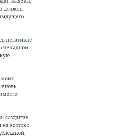
да), вызовы,
Он должен
едыдущего
сь негативно
с очевидной
скую
ы моих
я вновь
димости
и: создание
 на востоке
 успешной,