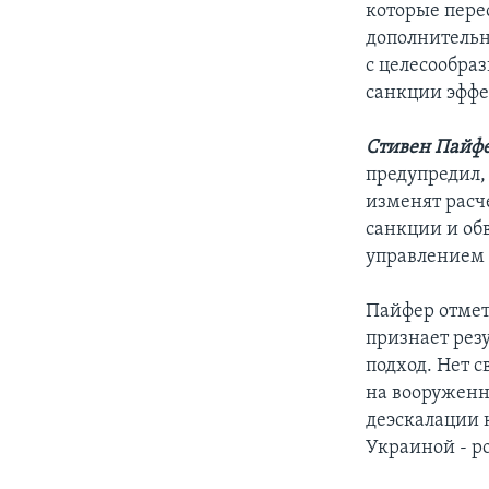
которые пере
дополнительн
с целесообра
санкции эффе
Стивен Пайф
предупредил,
изменят расч
санкции и об
управлением
Пайфер отмети
признает рез
подход. Нет с
на вооруженн
деэскалации 
Украиной - р