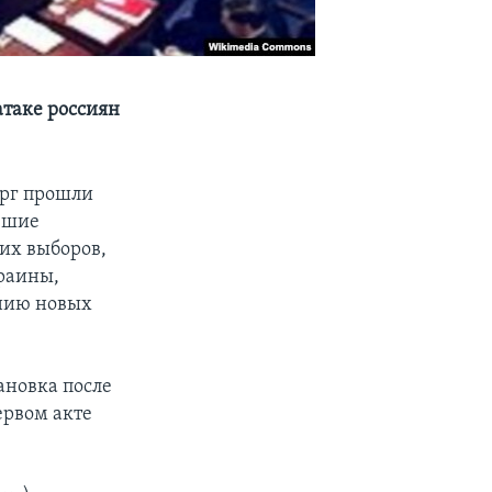
атаке россиян
ерг прошли
вшие
их выборов,
раины,
ению новых
ановка после
ервом акте