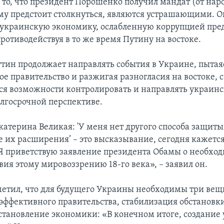
 то, что президент Порошенко получил мандат (от наро
му предстоит столкнуться, являются устрашающими. 
 украинскую экономику, ослабленную коррупцией пр
ротиводействуя в то же время Путину на востоке.
тин продолжает направлять события в Украине, пытая
ое правительство и разжигая разногласия на востоке, 
ся возможности контролировать и направлять украин
олгосрочной перспективе.
катерина Великая: 'У меня нет другого способа защит
е их расширения’ – это высказывание, сегодня кажетс
Я приветствую заявление президента Обамы о необхо
ия этому мировоззрению 18-го века», – заявил он.
етил, что для будущего Украины необходимы три вещ
 эффективного правительства, стабилизация обстановки
сстановление экономики: «В конечном итоге, создание