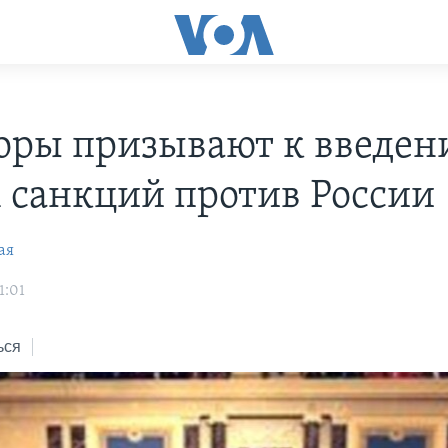
оры призывают к введе
 санкций против России
ая
1:01
ься