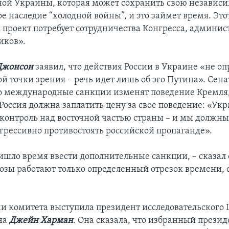
ой Украины, которая может сохранить свою независим
е наследие “холодной войны”, и это займет время. Это
проект потребует сотрудничества Конгресса, админис
иков».
Джонсон
заявил, что действия России в Украине «не оп
й точки зрения – речь идет лишь об эго Путина». Сен
о международные санкции изменят поведение Кремля,
 Россия должна заплатить цену за свое поведение: «Ук
 контроль над восточной частью страны – и мы должны
агрессивно противостоять российской пропаганде».
ишло время ввести дополнительные санкции, – сказал
грозы работают только определенный отрезок времени, 
и комитета выступила президент исследовательского
на
Джейн Харман
. Она сказала, что избранный прези