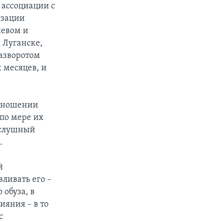
 ассоциации с
изации
иевом и
 Луганске,
разворотом
 месяцев, и
отношении
 по мере их
ослушный
.
й
вливать его –
 обуза, в
ияния – в то
с