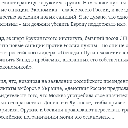
секают границу с оружием в руках. Нам также нужны
ые санкции. Экономика – слабое место России, и все з
зностью введения новых санкций. Я не думаю, что одн
ктивны – мы должны убедить Европу поддержать их».
ер
, эксперт Брукингского института, бывший посол СШ
 что новые санкции против России нужны – но они не 
еты российского лидера: «Господин Путин может испо
винить Запад в проблемах, вызванных его собственны
 экономикой».
л, что, невзирая на заявление российского президента
ультаты выборов в Украине, «действия России предпол
видетельств того, что Москва употребила свое значите
ых сепаратистов в Донецке и Луганске, чтобы привест
кризиса. Оружие и боевики продолжают пересекать гр
оссийские пограничники могли это остановить….