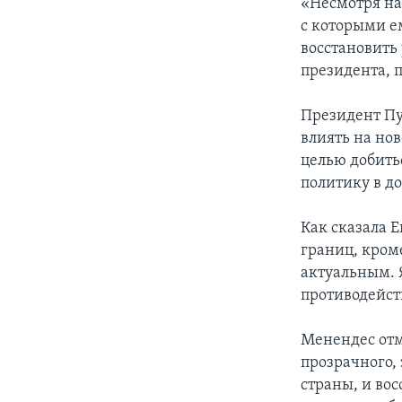
«Несмотря на
с которыми е
восстановить
президента, п
Президент Пу
влиять на нов
целью добить
политику в д
Как сказала Е
границ, кром
актуальным. 
противодейств
Менендес отм
прозрачного,
страны, и во