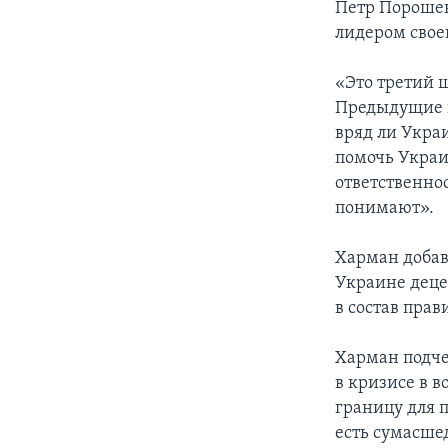
Петр Порошен
лидером свое
«Это третий ш
Предыдущие 
вряд ли Укра
помочь Украи
ответственнос
понимают».
Харман добав
Украине деце
в состав пра
Харман подче
в кризисе в 
границу для 
есть сумасше