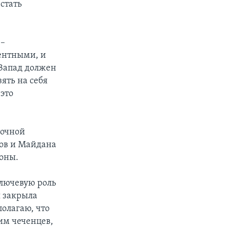
стать
 –
ентными, и
 Запад должен
ять на себя
 это
точной
нов и Майдана
коны.
ключевую роль
я закрыла
олагаю, что
им чеченцев,