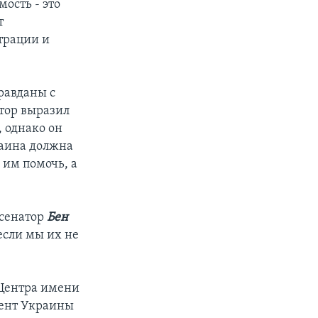
ость - это
т
трации и
равданы с
атор выразил
 однако он
раина должна
 им помочь, а
 сенатор
Бен
если мы их не
 Центра имени
дент Украины