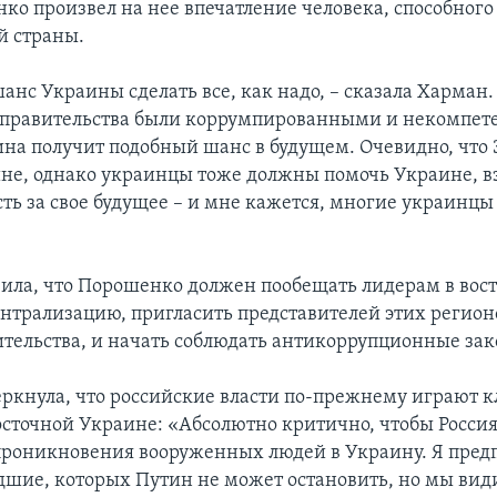
ко произвел на нее впечатление человека, способного 
й страны.
анс Украины сделать все, как надо, – сказала Харман.
правительства были коррумпированными и некомпет
ина получит подобный шанс в будущем. Очевидно, что
не, однако украинцы тоже должны помочь Украине, вз
ть за свое будущее – и мне кажется, многие украинцы
ила, что Порошенко должен пообещать лидерам в вос
нтрализацию, пригласить представителей этих регио
вительства, и начать соблюдать антикоррупционные за
ркнула, что российские власти по-прежнему играют 
восточной Украине: «Абсолютно критично, чтобы Росси
проникновения вооруженных людей в Украину. Я предп
дшие, которых Путин не может остановить, но мы вид