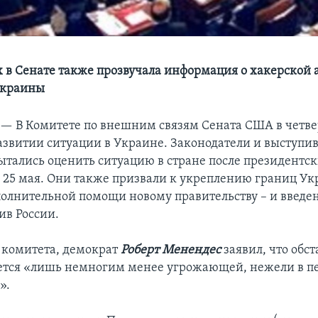
 в Сенате также прозвучала информация о хакерской 
Украины
 —
В Комитете по внешним связям Сената США в четв
азвитии ситуации в Украине. Законодатели и выступи
ытались оценить ситуацию в стране после президентск
 25 мая. Они также призвали к укреплению границ Ук
олнительной помощи новому правительству – и введ
ив России.
 комитета, демократ
Роберт Менендес
заявил, что обст
ется «лишь немногим менее угрожающей, нежели в п
».