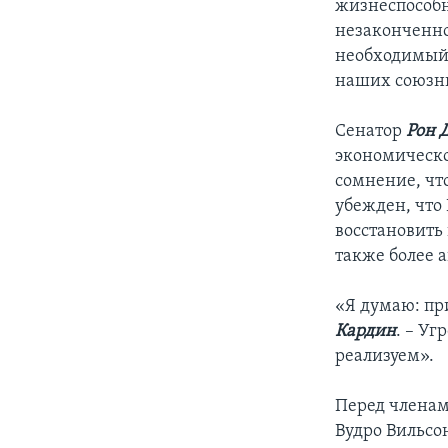
жизнеспособн
незаконченно
необходимый 
наших союзн
Сенатор
Рон 
экономическо
сомнение, чт
убежден, что
восстановить
также более 
«Я думаю: пр
Кардин
. – У
реализуем».
Перед членам
Вудро Вильсо