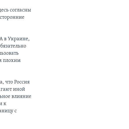
десь согласны
осторонние
А в Украине,
обязательно
льзовать
м плохим
, что Россия
агают иной
льное влияние
и к
аницу с