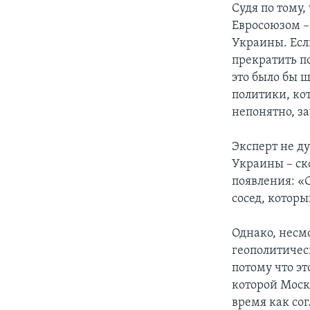
Судя по тому
Евросоюзом –
Украины. Есл
прекратить п
это было бы 
политики, ко
непонятно, з
Эксперт не ду
Украины – ск
появления: «
сосед, котор
Однако, несм
геополитическ
потому что эт
которой Москв
время как со