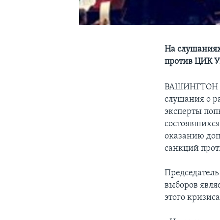
На слушаниях
против ЦИК 
ВАШИНГТОН
слушания о р
эксперты поп
состоявшихся
оказанию доп
санкций прот
Председатель
выборов явля
этого кризиса