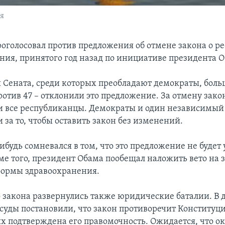
я
оголосовал против предложения об отмене закона о р
ния, принятого год назад по инициативе президента 
ы Сената, среди которых преобладают демократы, бол
против 47 – отклонили это предложение. За отмену зако
и все республиканцы. Демократы и один независимый
 за то, чтобы оставить закон без изменений.
ибудь сомневался в том, что это предложение не будет
ме того, президент Обама пообещал наложить вето на 
формы здравоохранения.
о закона развернулись также юридические баталии. В 
суды постановили, что закон противоречит Конституции
ях подтверждена его правомочность. Ожидается, что о