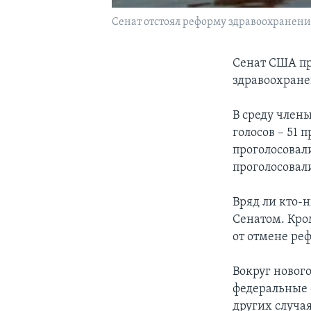
Сенат отстоял реформу здравоохранени
Сенат США пр
здравоохране
В среду член
голосов – 51 
проголосовал
проголосовали
Вряд ли кто-н
Сенатом. Кро
от отмене ре
Вокруг новог
федеральные 
других случа