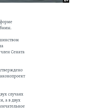
еформе
Обамы.
ьшинством
на
 член Сената
 утверждено
законопроект
двух случаях
, а в двух
кончательное