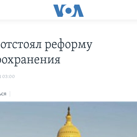
 отстоял реформу
оохранения
1 03:00
ься