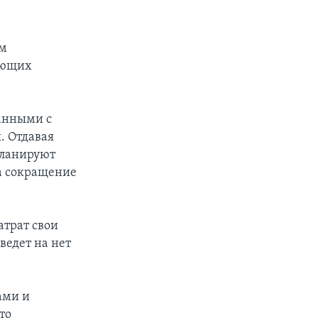
им
ующих
анными с
. Отдавая
планируют
за сокращение
атрат свои
ведет на нет
ами и
то