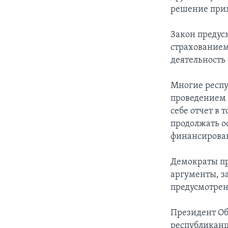
решение прим
Закон предус
страхованием
деятельность
Многие респу
проведением 
себе отчет в
продолжать о
финансирова
Демократы пр
аргументы, за
предусмотрен
Президент Об
республиканца