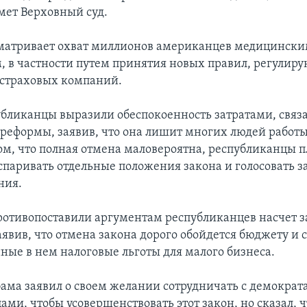
ет Верховный суд.
матривает охват миллионов американцев медицинск
, в частности путем принятия новых правил, регулир
 страховых компаний.
бликанцы выразили обеспокоенность затратами, связ
реформы, заявив, что она лишит многих людей работы
 том, что полная отмена маловероятна, республиканцы 
спаривать отдельные положения закона и голосовать 
ния.
отивопоставили аргументам республиканцев насчет з
явив, что отмена закона дорого обойдется бюджету и с
ные в нем налоговые льготы для малого бизнеса.
ама заявил о своем желании сотрудничать с демократ
ми, чтобы усовершенствовать этот закон, но сказал, ч