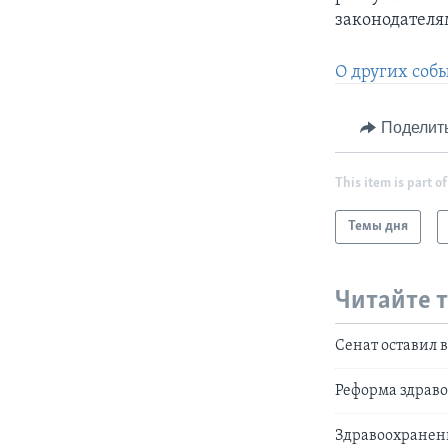
законодателям
О других соб
Поделит
This item is part of
Темы дня
Читайте 
Сенат оставил 
Реформа здраво
Здравоохранен