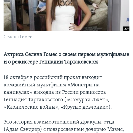
Learning English
СОЦИАЛЬНЫЕ СЕТИ
Селена Гомес
Языки
Актриса Селена Гомес о своем первом мультфильме
и о режиссере Геннадии Тартаковском
18 октября в российский прокат выходит
комедийный мультфильм «Монстры на
каникулах» выходца из России режиссера
Геннадия Тартаковского («Самурай Джек»,
«Клонические войны», «Крутые девчонки»).
Это история взаимоотношений Дракулы-отца
(Адам Сэндлер) с повзрослевшей дочерью Мэвис,