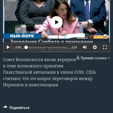
Learning English
No media source currently available
СОЦИАЛЬНЫЕ СЕТИ
Языки
0:00
3:30
Прямая ссылка
Совет Безопасности вновь вернулся
к теме возможного принятия
Палестинской автономии в члены ООН. США
считают, что это вопрос переговоров между
Израилем и палестинцами
Поделиться