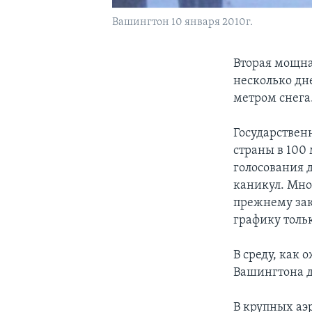
Вашингтон 10 января 2010г.
Вторая мощна
несколько дн
метром снега
Государствен
страны в 100
голосования д
каникул. Мно
прежнему зак
графику тольк
В среду, как 
Вашингтона 
В крупных аэ