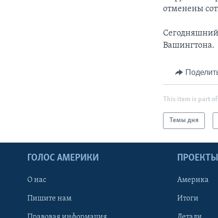
отменены сот
Сегодняшний 
Вашингтона.
Поделит
This item is part of
Темы дня
ГОЛОС АМЕРИКИ
ПРОЕКТ
О нас
Америка
Пишите нам
Итоги
Правовая информация
Детали