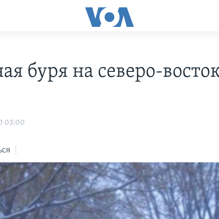
ая буря на северо-восто
0 03:00
ься