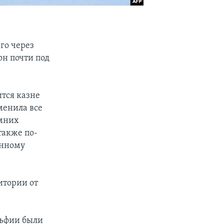
го через
он почти под
тся казне
менила все
имних
также по-
енному
итории от
льфии были