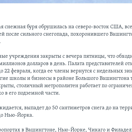
я снежная буря обрушилась на северо-восток США, все
ей после сильного снегопада, похоронившего Вашингт
.
ные учреждения закрыты с вечера пятницы, что обходи
 миллионов долларов в день. Палата представителей от
о 22 февраля, когда ее члены вернутся с недельных з
гие школы и бизнесы в районе Большого Вашингтона 
рыты, столичный метрополитен работает по огранич
о в его подземной части.
ожидается, выпадет до 50 сантиметров снега до на терр
до Нью-Йорка.
ропортах в Вашингтоне, Нью-Йорке, Чикаго и Филаде