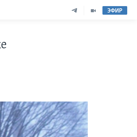
ЭФИР
ке