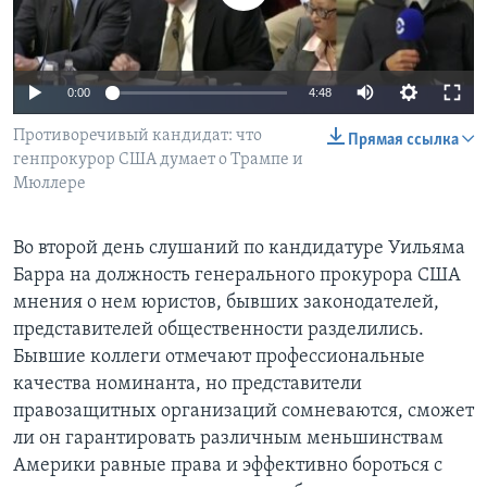
Learning English
0:00
4:48
СОЦИАЛЬНЫЕ СЕТИ
Противоречивый кандидат: что
Прямая ссылка
генпрокурор США думает о Трампе и
Мюллере
Языки
Во второй день слушаний по кандидатуре Уильяма
Барра на должность генерального прокурора США
мнения о нем юристов, бывших законодателей,
представителей общественности разделились.
Бывшие коллеги отмечают профессиональные
качества номинанта, но представители
правозащитных организаций сомневаются, сможет
ли он гарантировать различным меньшинствам
Америки равные права и эффективно бороться с