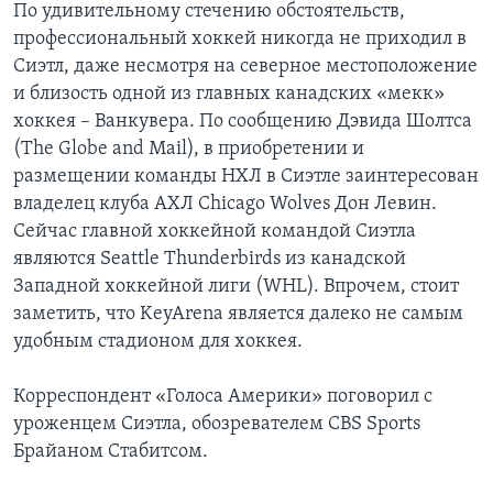
По удивительному стечению обстоятельств,
профессиональный хоккей никогда не приходил в
Сиэтл, даже несмотря на северное местоположение
и близость одной из главных канадских «мекк»
хоккея – Ванкувера. По сообщению Дэвида Шолтса
(The Globe and Mail), в приобретении и
размещении команды НХЛ в Сиэтле заинтересован
владелец клуба АХЛ Chicago Wolves Дон Левин.
Сейчас главной хоккейной командой Сиэтла
являются Seattle Thunderbirds из канадской
Западной хоккейной лиги (WHL). Впрочем, стоит
заметить, что KeyArena является далеко не самым
удобным стадионом для хоккея.
Корреспондент «Голоса Америки» поговорил с
уроженцем Сиэтла, обозревателем CBS Sports
Брайаном Стабитсом.