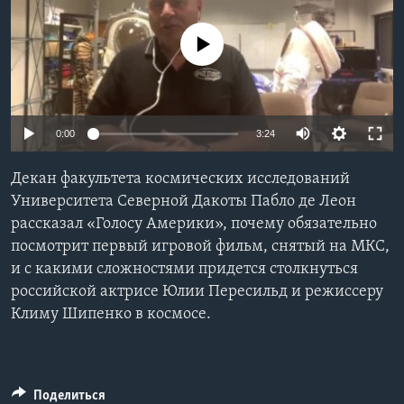
Learning English
No media source currently available
СОЦИАЛЬНЫЕ СЕТИ
0:00
3:24
Языки
Декан факультета космических исследований
Университета Северной Дакоты Пабло де Леон
рассказал «Голосу Америки», почему обязательно
посмотрит первый игровой фильм, снятый на МКС,
и с какими сложностями придется столкнуться
российской актрисе Юлии Пересильд и режиссеру
Климу Шипенко в космосе.
Поделиться