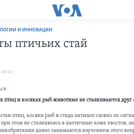
ОЛОГИИ И ИННОВАЦИИ
ты птичьих стай
 18:06
ься
ях птиц и косяках рыб животные не сталкиваются друг 
стаи птиц, косяки рыб и стада антилоп словно по сиг
при этом не сталкиваясь в хаотичные кома хвостов, ла
ликобритании давно занимаются изучением этого вопр