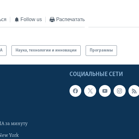
EMBED
ься
Follow us
Распечатать
А
Наука, технологии и инновации
Программы
Ы
СОЦИАЛЬНЫЕ СЕТИ
А за минуту
New York