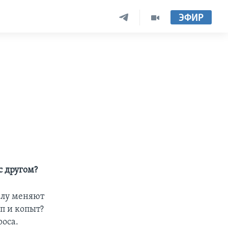
ЭФИР
с другом?
налу меняют
п и копыт?
оса.