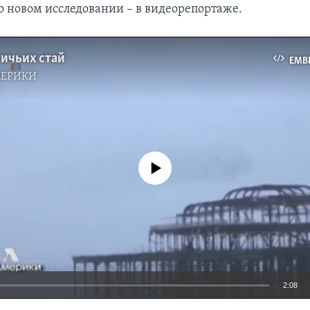
о новом исследовании – в видеорепортаже.
тичьих стай
EMB
МЕРИКИ
No media source currently available
2:08