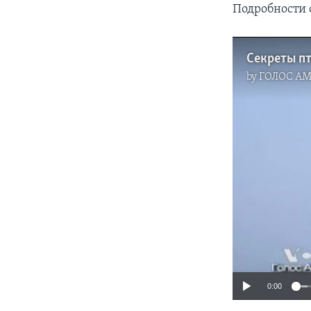
Подробности 
Секреты п
by
ГОЛОС А
0:00