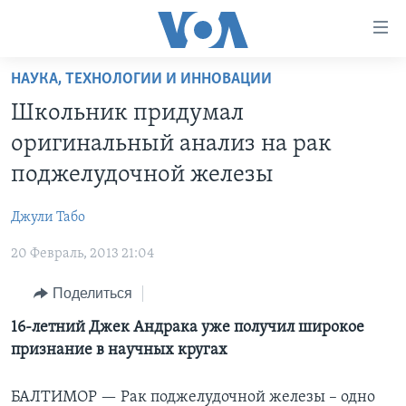
Линки
доступности
Перейти
НАУКА, ТЕХНОЛОГИИ И ИННОВАЦИИ
на
ГЛАВНОЕ
Школьник придумал
основной
ПРОГРАММЫ
контент
оригинальный анализ на рак
ПРОЕКТЫ
Перейти
АМЕРИКА
поджелудочной железы
к
ЭКСПЕРТИЗА
НОВОСТИ ЗА МИНУТУ
УЧИМ АНГЛИЙСКИЙ
основной
Джули Табо
ИНТЕРВЬЮ
ИТОГИ
НАША АМЕРИКАНСКАЯ ИСТОРИЯ
навигации
Перейти
20 Февраль, 2013 21:04
ФАКТЫ ПРОТИВ ФЕЙКОВ
ПОЧЕМУ ЭТО ВАЖНО?
А КАК В АМЕРИКЕ?
в
ЗА СВОБОДУ ПРЕССЫ
Поделиться
ДИСКУССИЯ VOA
АРТЕФАКТЫ
поиск
УЧИМ АНГЛИЙСКИЙ
ДЕТАЛИ
АМЕРИКАНСКИЕ ГОРОДКИ
16-летний Джек Андрака уже получил широкое
признание в научных кругах
ВИДЕО
НЬЮ-ЙОРК NEW YORK
ТЕСТЫ
ПОДПИСКА НА НОВОСТИ
АМЕРИКА. БОЛЬШОЕ ПУТЕШЕСТВИЕ
БАЛТИМОР —
Рак поджелудочной железы – одно