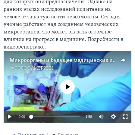
для которых они предназначены. Однако на
ранних этапах исследований испытания на
Learning English
человеке зачастую почти невозможны. Сегодня
ученые работают над созданием человеческих
СОЦИАЛЬНЫЕ СЕТИ
микроорганов, что может оказать огромное
влияние на прогресс в медицине. Подробности в
видеорепортаже.
Языки
Микроорганы и будущее медицинских исследований
by
ГОЛОС АМЕРИКИ
No media source currently available
0:00
1:58