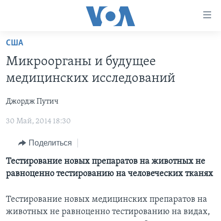
Линки
доступности
Перейти
США
на
ГЛАВНОЕ
Микроорганы и будущее
основной
ПРОГРАММЫ
контент
медицинских исследований
ПРОЕКТЫ
Перейти
АМЕРИКА
к
Джордж Путич
ЭКСПЕРТИЗА
НОВОСТИ ЗА МИНУТУ
УЧИМ АНГЛИЙСКИЙ
основной
30 Май, 2014 18:30
ИНТЕРВЬЮ
ИТОГИ
НАША АМЕРИКАНСКАЯ ИСТОРИЯ
навигации
Перейти
ФАКТЫ ПРОТИВ ФЕЙКОВ
ПОЧЕМУ ЭТО ВАЖНО?
А КАК В АМЕРИКЕ?
Поделиться
в
ЗА СВОБОДУ ПРЕССЫ
ДИСКУССИЯ VOA
АРТЕФАКТЫ
Тестирование новых препаратов на животных не
поиск
равноценно тестированию на человеческих тканях
УЧИМ АНГЛИЙСКИЙ
ДЕТАЛИ
АМЕРИКАНСКИЕ ГОРОДКИ
ВИДЕО
НЬЮ-ЙОРК NEW YORK
ТЕСТЫ
Тестирование новых медицинских препаратов на
животных не равноценно тестированию на видах,
ПОДПИСКА НА НОВОСТИ
АМЕРИКА. БОЛЬШОЕ ПУТЕШЕСТВИЕ