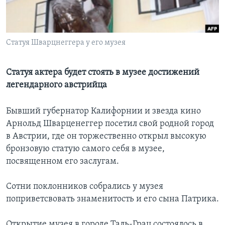
Learning English
Статуя Шварцнеггера у его музея
СОЦИАЛЬНЫЕ СЕТИ
Статуя актера будет стоять в музее достижений
легендарного австрийца
Языки
Бывший губернатор Калифорнии и звезда кино
Арнольд Шварценеггер посетил свой родной город
в Австрии, где он торжественно открыл высокую
бронзовую статую самого себя в музее,
посвященном его заслугам.
Сотни поклонников собрались у музея
поприветсвовать знаменитость и его сына Патрика.
Открытие музея в городе Таль-Грац состоялось в