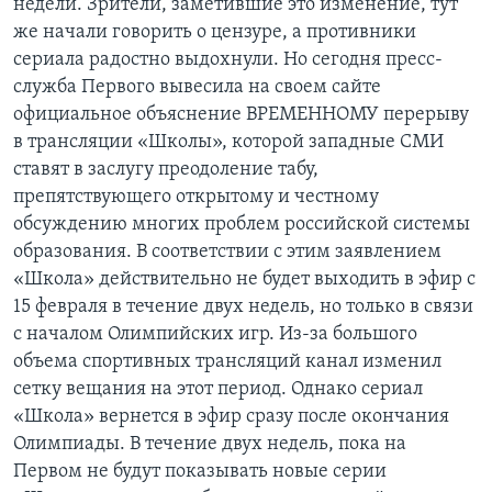
недели. Зрители, заметившие это изменение, тут
же начали говорить о цензуре, а противники
Learning English
сериала радостно выдохнули. Но сегодня пресс-
служба Первого вывесила на своем сайте
СОЦИАЛЬНЫЕ СЕТИ
официальное объяснение ВРЕМЕННОМУ перерыву
в трансляции «Школы», которой западные СМИ
ставят в заслугу преодоление табу,
препятствующего открытому и честному
Языки
обсуждению многих проблем российской системы
образования. В соответствии с этим заявлением
«Школа» действительно не будет выходить в эфир с
15 февраля в течение двух недель, но только в связи
с началом Олимпийских игр. Из-за большого
объема спортивных трансляций канал изменил
сетку вещания на этот период. Однако сериал
«Школа» вернется в эфир сразу после окончания
Олимпиады. В течение двух недель, пока на
Первом не будут показывать новые серии