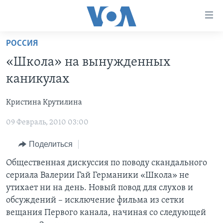
Линки
доступности
Перейти
РОССИЯ
на
ГЛАВНОЕ
«Школа» на вынужденных
основной
ПРОГРАММЫ
контент
каникулах
ПРОЕКТЫ
Перейти
АМЕРИКА
к
Кристина Крутилина
ЭКСПЕРТИЗА
НОВОСТИ ЗА МИНУТУ
УЧИМ АНГЛИЙСКИЙ
основной
09 Февраль, 2010 03:00
ИНТЕРВЬЮ
ИТОГИ
НАША АМЕРИКАНСКАЯ ИСТОРИЯ
навигации
Перейти
ФАКТЫ ПРОТИВ ФЕЙКОВ
ПОЧЕМУ ЭТО ВАЖНО?
А КАК В АМЕРИКЕ?
Поделиться
в
ЗА СВОБОДУ ПРЕССЫ
ДИСКУССИЯ VOA
АРТЕФАКТЫ
Общественная дискуссия по поводу скандального
поиск
сериала Валерии Гай Германики «Школа» не
УЧИМ АНГЛИЙСКИЙ
ДЕТАЛИ
АМЕРИКАНСКИЕ ГОРОДКИ
утихает ни на день. Новый повод для слухов и
ВИДЕО
НЬЮ-ЙОРК NEW YORK
ТЕСТЫ
обсуждений – исключение фильма из сетки
вещания Первого канала, начиная со следующей
ПОДПИСКА НА НОВОСТИ
АМЕРИКА. БОЛЬШОЕ ПУТЕШЕСТВИЕ