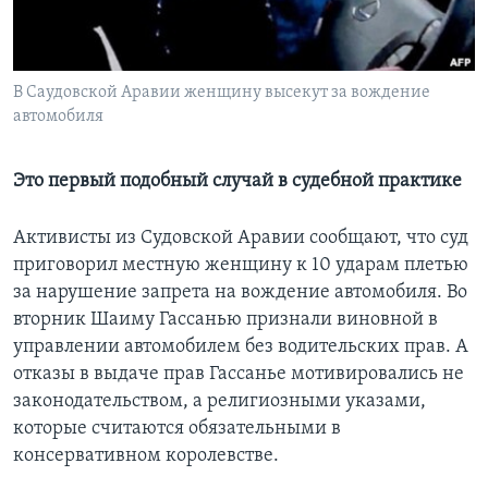
Learning English
В Саудовской Аравии женщину высекут за вождение
СОЦИАЛЬНЫЕ СЕТИ
автомобиля
Это первый подобный случай в судебной практике
Языки
Активисты из Судовской Аравии сообщают, что суд
приговорил местную женщину к 10 ударам плетью
за нарушение запрета на вождение автомобиля. Во
вторник Шаиму Гассанью признали виновной в
управлении автомобилем без водительских прав. А
отказы в выдаче прав Гассанье мотивировались не
законодательством, а религиозными указами,
которые считаются обязательными в
консервативном королевстве.