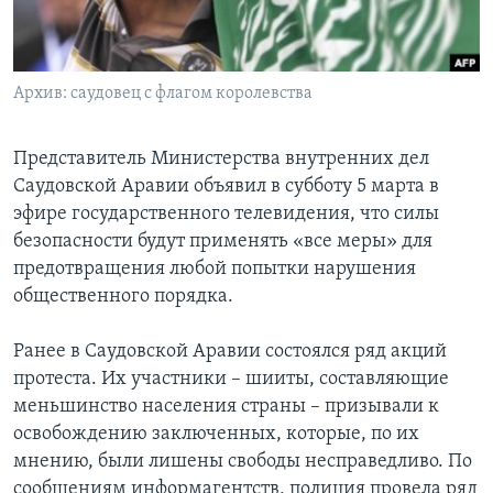
Learning English
Архив: саудовец с флагом королевства
СОЦИАЛЬНЫЕ СЕТИ
Представитель Министерства внутренних дел
Саудовской Аравии объявил в субботу 5 марта в
Языки
эфире государственного телевидения, что силы
безопасности будут применять «все меры» для
предотвращения любой попытки нарушения
общественного порядка.
Ранее в Саудовской Аравии состоялся ряд акций
протеста. Их участники – шииты, составляющие
меньшинство населения страны – призывали к
освобождению заключенных, которые, по их
мнению, были лишены свободы несправедливо. По
сообщениям информагентств, полиция провела ряд