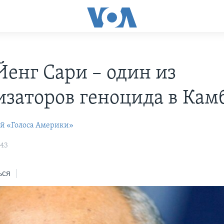
Йенг Сари – один из
изаторов геноцида в Кам
ей «Голоса Америки»
:43
ься