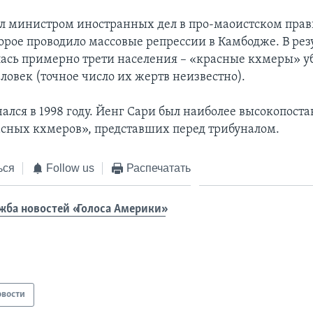
л министром иностранных дел в про-маоистском прав
торое проводило массовые репрессии в Камбодже. В рез
ась примерно трети населения – «красные кхмеры» уб
ловек (точное число их жертв неизвестно).
чался в 1998 году. Йенг Сари был наиболее высокопос
сных кхмеров», представших перед трибуналом.
ься
Follow us
Распечатать
жба новостей «Голоса Америки»
овости