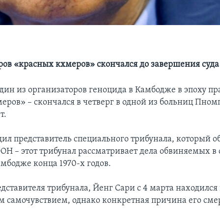
ров «красных кхмеров» скончался до завершения суда
один из организаторов геноцида в Камбодже в эпоху п
еров» – скончался в четверг в одной из больниц Пном
т.
щил представитель специального трибунала, который о
ОН – этот трибунал рассматривает дела обвиняемых в
амбодже конца 1970-х годов.
дставителя трибунала, Йенг Сари с 4 марта находился 
им самочувствием, однако конкретная причина его сме