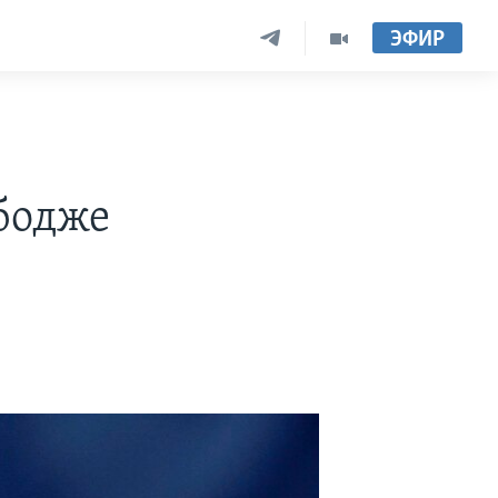
ЭФИР
бодже