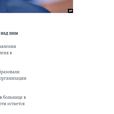
 над ним
равления
пеня в
бразовали
 организации
в больнице в
рти остается