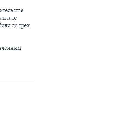
ительстве
ультате
или до трех
тавленным