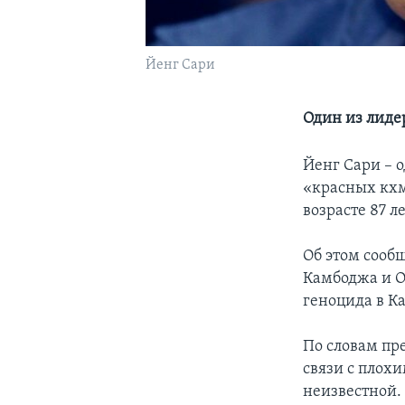
Йенг Сари
Один из лиде
Йенг Сари – 
«красных кхм
возрасте 87 ле
Об этом сооб
Камбоджа и О
геноцида в К
По словам пре
связи с плох
неизвестной.