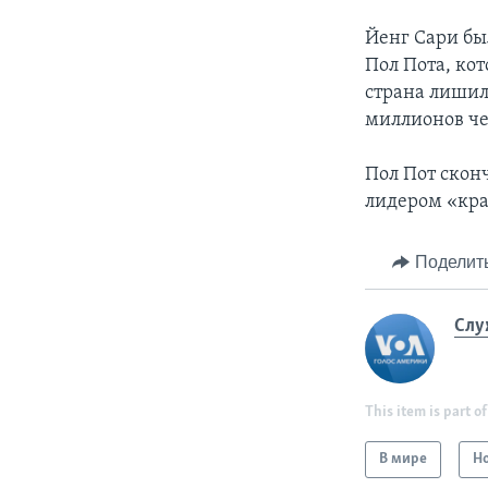
Йенг Сари бы
Пол Пота, ко
страна лишил
миллионов че
Пол Пот скон
лидером «кра
Поделит
Слу
This item is part of
В мире
Н