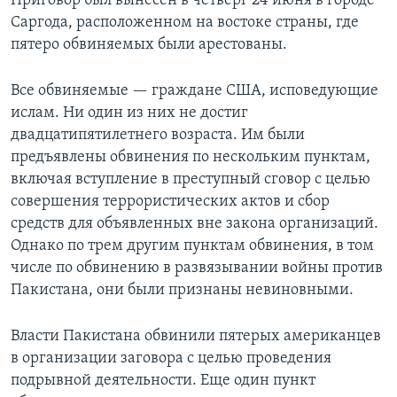
Приговор был вынесен в четверг 24 июня в городе
Саргода, расположенном на востоке страны, где
Learning English
пятеро обвиняемых были арестованы.
СОЦИАЛЬНЫЕ СЕТИ
Все обвиняемые — граждане США, исповедующие
ислам. Ни один из них не достиг
двадцатипятилетнего возраста. Им были
предъявлены обвинения по нескольким пунктам,
Языки
включая вступление в преступный сговор с целью
совершения террористических актов и сбор
средств для объявленных вне закона организаций.
Однако по трем другим пунктам обвинения, в том
числе по обвинению в развязывании войны против
Пакистана, они были признаны невиновными.
Власти Пакистана обвинили пятерых американцев
в организации заговора с целью проведения
подрывной деятельности. Еще один пункт