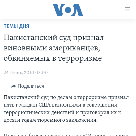
Линки
доступности
Перейти
ТЕМЫ ДНЯ
на
ГЛАВНОЕ
Пакистанский суд признал
основной
ПРОГРАММЫ
контент
виновными американцев,
ПРОЕКТЫ
Перейти
АМЕРИКА
обвиняемых в терроризме
к
ЭКСПЕРТИЗА
НОВОСТИ ЗА МИНУТУ
УЧИМ АНГЛИЙСКИЙ
основной
24 Июнь, 2010 03:00
ИНТЕРВЬЮ
ИТОГИ
НАША АМЕРИКАНСКАЯ ИСТОРИЯ
навигации
Перейти
Поделиться
ФАКТЫ ПРОТИВ ФЕЙКОВ
ПОЧЕМУ ЭТО ВАЖНО?
А КАК В АМЕРИКЕ?
в
Пакистанский суд по делам о терроризме признал
ЗА СВОБОДУ ПРЕССЫ
ДИСКУССИЯ VOA
АРТЕФАКТЫ
поиск
пять граждан США виновными в совершении
УЧИМ АНГЛИЙСКИЙ
ДЕТАЛИ
АМЕРИКАНСКИЕ ГОРОДКИ
террористических действий и приговорил их к
ВИДЕО
десяти годам тюремного заключения.
НЬЮ-ЙОРК NEW YORK
ТЕСТЫ
ПОДПИСКА НА НОВОСТИ
АМЕРИКА. БОЛЬШОЕ ПУТЕШЕСТВИЕ