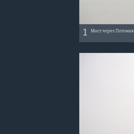
1
Мост через Потома