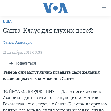
Линки
доступности
Перейти
США
на
ГЛАВНОЕ
Санта-Клаус для глухих детей
основной
ПРОГРАММЫ
контент
Фаиза Эльмасри
ПРОЕКТЫ
Перейти
АМЕРИКА
к
21 Декабрь, 2013 00:38
ЭКСПЕРТИЗА
НОВОСТИ ЗА МИНУТУ
УЧИМ АНГЛИЙСКИЙ
основной
ИНТЕРВЬЮ
ИТОГИ
НАША АМЕРИКАНСКАЯ ИСТОРИЯ
навигации
Поделиться
Перейти
ФАКТЫ ПРОТИВ ФЕЙКОВ
ПОЧЕМУ ЭТО ВАЖНО?
А КАК В АМЕРИКЕ?
Теперь они могут лично поведать свои желания
в
владеющему языком жестов Санте
ЗА СВОБОДУ ПРЕССЫ
ДИСКУССИЯ VOA
АРТЕФАКТЫ
поиск
УЧИМ АНГЛИЙСКИЙ
ДЕТАЛИ
АМЕРИКАНСКИЕ ГОРОДКИ
ФЭЙРФАКС, ВИРДЖИНИЯ —
Для многих детей в
ВИДЕО
Америке один из самых волнующих моментов
НЬЮ-ЙОРК NEW YORK
ТЕСТЫ
Рождества – это встреча с Санта-Клаусом в торговом
ПОДПИСКА НА НОВОСТИ
АМЕРИКА. БОЛЬШОЕ ПУТЕШЕСТВИЕ
центре, где можно, сидя у него на коленях, лично