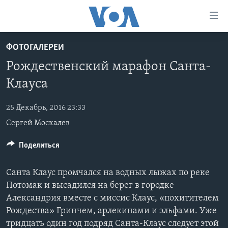
Линки
доступности
Перейти
ФОТОГАЛЕРЕИ
на
ГЛАВНОЕ
Рождественский марафон Санта-
основной
ПРОГРАММЫ
контент
Клауса
ПРОЕКТЫ
Перейти
АМЕРИКА
к
25 Декабрь, 2016 23:33
ЭКСПЕРТИЗА
НОВОСТИ ЗА МИНУТУ
УЧИМ АНГЛИЙСКИЙ
основной
Сергей Москалев
ИНТЕРВЬЮ
ИТОГИ
НАША АМЕРИКАНСКАЯ ИСТОРИЯ
навигации
Перейти
ФАКТЫ ПРОТИВ ФЕЙКОВ
Поделиться
ПОЧЕМУ ЭТО ВАЖНО?
А КАК В АМЕРИКЕ?
в
ЗА СВОБОДУ ПРЕССЫ
ДИСКУССИЯ VOA
АРТЕФАКТЫ
поиск
Санта Клаус промчался на водных лыжах по реке
УЧИМ АНГЛИЙСКИЙ
ДЕТАЛИ
АМЕРИКАНСКИЕ ГОРОДКИ
Потомак и высадился на берег в городке
Александрия вместе с миссис Клаус, «похитителем
ВИДЕО
НЬЮ-ЙОРК NEW YORK
ТЕСТЫ
Рождества» Гринчем, арлекинами и эльфами. Уже
ПОДПИСКА НА НОВОСТИ
АМЕРИКА. БОЛЬШОЕ ПУТЕШЕСТВИЕ
тридцать один год подряд Санта-Клаус следует этой