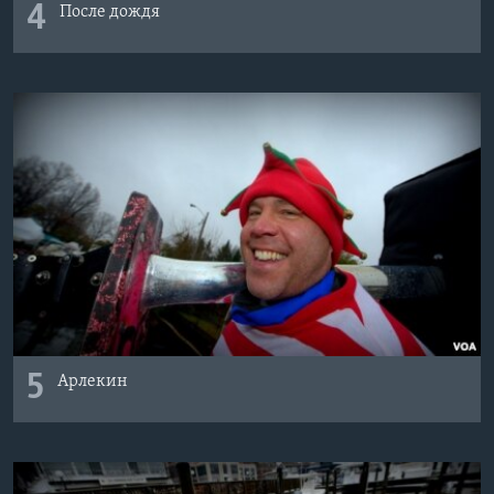
4
После дождя
5
Арлекин