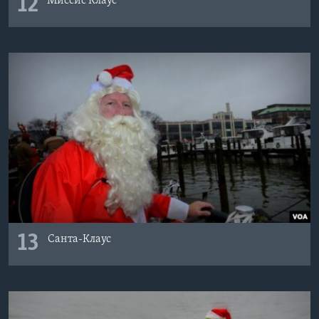
12
Миссис Клаус
13
Санта-Клаус