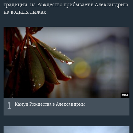
традиции: на Рождество прибывает в Александрию
Learning English
на водных лыжах.
СОЦИАЛЬНЫЕ СЕТИ
Языки
1
Канун Рождества в Александрии