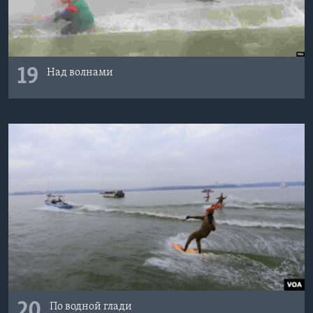
19
Над волнами
20
По водной глади