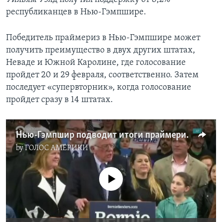
республиканцев в Нью-Гэмпшире.
Победитель праймериз в Нью-Гэмпшире может
получить преимущество в двух других штатах,
Неваде и Южной Каролине, где голосование
пройдет 20 и 29 февраля, соответственно. Затем
последует «супервторник», когда голосование
пройдет сразу в 14 штатах.
Нью-Гэмпшир подводит итоги праймериз
by
ГОЛОС АМЕРИКИ
No media source currently available