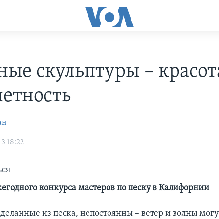
ные скульптуры – красот
етность
ан
3 18:22
ься
жегодного конкурса мастеров по песку в Калифорнии
сделанные из песка, непостоянны – ветер и волны могу