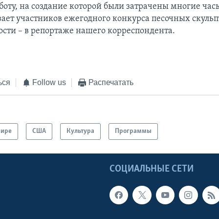
боту, на создание которой были затрачены многие часы
вает участников ежегодного конкурса песочных скульп
ости – в репортаже нашего корреспондента.
ься
Follow us
Распечатать
мире
США
Культура
Программы
Ы
СОЦИАЛЬНЫЕ СЕТИ