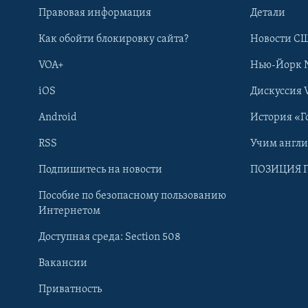
Правовая информация
Детали
Как обойти блокировку сайта?
Новости СШ
VOA+
Нью-Йорк 
iOS
Дискуссия 
Android
История «Г
RSS
Учим англ
Learning English
Подпишитесь на новости
ПОЗИЦИЯ 
Пособие по безопасному пользованию
СОЦИАЛЬНЫЕ СЕТИ
Интернетом
Доступная среда: Section 508
Вакансии
Приватность
Языки