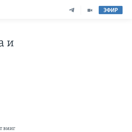
ЭФИР
а и
т вмиг