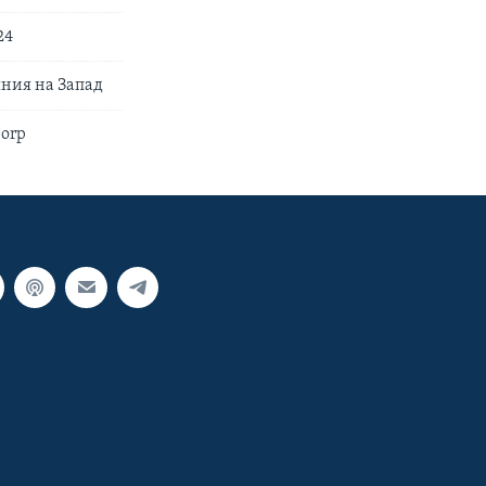
24
ния на Запад
Corp