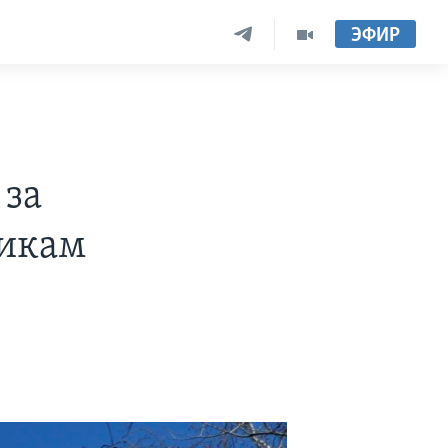
ЭФИР
 за
никам