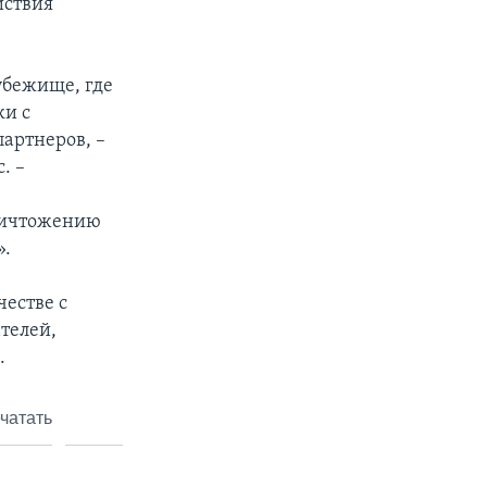
йствия
убежище, где
ки с
артнеров, –
. –
ничтожению
».
честве с
телей,
.
чатать