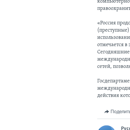
компьютерной
правоохрани
«Россия прод
(преступные)
использовани
отмечается в
Сегодняшние
международны
сетей, позво
Госдепартамен
международн
действия кот
Поделит
Рус