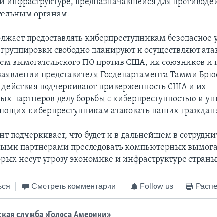
 инфраструктуре, предназначавшейся для противоде
тельным органам.
олжает предоставлять киберпреступникам безопасное 
 группировки свободно планируют и осуществляют ата
ем вымогательского ПО против США, их союзников и п
 заявлении представителя Госдепартамента Тамми Брюс
 действия подчеркивают приверженность США и их
х партнеров делу борьбы с киберпреступностью и у
ляющих киберпреступникам атаковать наших граждан
т подчеркивает, что будет и в дальнейшем в сотрудни
ыми партнерами преследовать компьютерных вымога
орых несут угрозу экономике и инфраструктуре страны
ься
Смотреть комментарии
Follow us
Распе
ская служба «Голоса Америки»