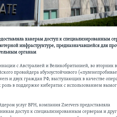
доставляла хакерам доступ к специализированным се
ютерной инфраструктуре, предназначавшейся для про
тельным органам
инации с Австралией и Великобританией, во вторник 
йского провайдера абузоустойчивого («пуленепробива
rvers и двух граждан РФ, выступающих в качестве опер
их роль в поддержке кибератак с использованием вымо
йдером услуг BPH, компания Zservers предоставляла
никам доступ к специализированным серверам и дру