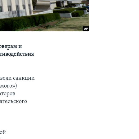
рверам и
тиводействия
ввели санкции
емого»)
аторов
гательского
гой