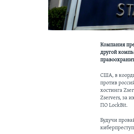
Компания пре
другой компь
правоохрани
США, в коорд
против росси
хостинга Zse
Zservers, за 
ПО LockBit.
Будучи прова
киберпреступ