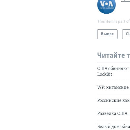
This item is part of
В мире
С
Читайте 
США обвиняют г
LockBit
WP: китайские
Российские хак
Разведка США 
Белый дом обна