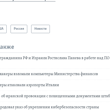
ША
Россия
Новости
также
ражданина РФ и Израиля Ростислава Панева в работе над П
 хакеры взломали компьютеры Министерства финансов
еры атаковали аэропорты Италии
– об иранской провокации с похищенными документами штаб
родовал указ об укреплении кибербезопасности страны