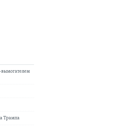
О-вымогателем
а Трампа