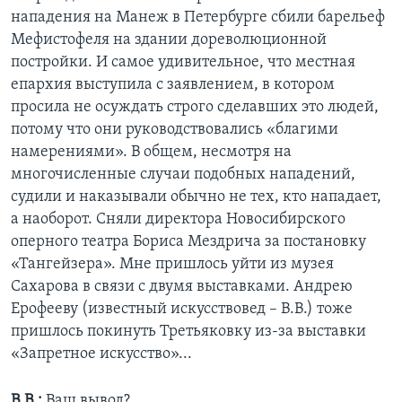
нападения на Манеж в Петербурге сбили барельеф
Мефистофеля на здании дореволюционной
постройки. И самое удивительное, что местная
епархия выступила с заявлением, в котором
просила не осуждать строго сделавших это людей,
потому что они руководствовались «благими
намерениями». В общем, несмотря на
многочисленные случаи подобных нападений,
судили и наказывали обычно не тех, кто нападает,
а наоборот. Сняли директора Новосибирского
оперного театра Бориса Мездрича за постановку
«Тангейзера». Мне пришлось уйти из музея
Сахарова в связи с двумя выставками. Андрею
Ерофееву (известный искусствовед – В.В.) тоже
пришлось покинуть Третьяковку из-за выставки
«Запретное искусство»...
В.В.:
Ваш вывод?