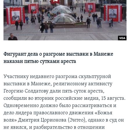
Learning English
СОЦИАЛЬНЫЕ СЕТИ
Языки
Фигурант дела о разгроме выставки в Манеже
наказан пятью сутками ареста
Участнику недавнего разгрома скульптурной
выставки в Манеже, религиозному активисту
Георгию Солдатову дали пять суток ареста,
сообщили во вторник российские медиа, 15 августа.
Одновременно должно было рассматриваться и
дело лидера православного движения «Божья
воля» Дмитрия Цорионова (Энтео), однако в суд он
не явился, и разбирательство в отношении