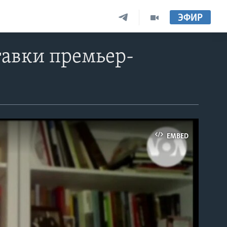
ЭФИР
тавки премьер-
EMBED