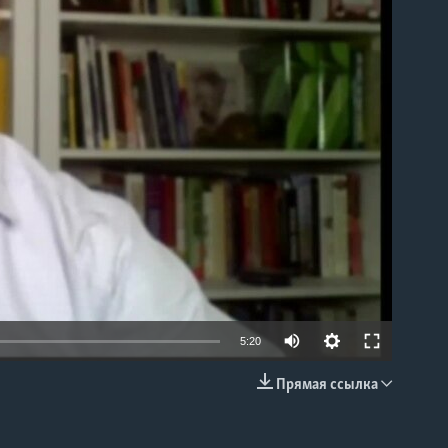
able
5:20
Прямая ссылка
EMBED