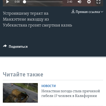
0:00
2:40
Learning English
Прямая ссылка
Устроившему теракт на
Манхэттене выходцу из
СОЦИАЛЬНЫЕ СЕТИ
Узбекистана грозит смертная казнь
Языки
Поделиться
Читайте также
НОВОСТИ
Ненастная погода стала причиной
гибели 17 человек в Калифорнии