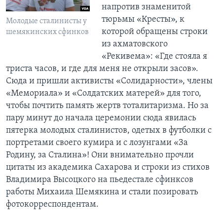
напротив знаменитой
тюрьмы «Кресты», к
Молодые сталинисты у
которой обращены строки
шемякинских сфинков
из ахматовского
«Рекивема»: «Где стояла я
триста часов, и где для меня не открыли засов».
Сюда и пришли активисты «Солидарности», члены
«Мемориала» и «Солдатских матерей» для того,
чтобы почтить память жертв тоталитаризма. Но за
пару минут до начала церемонии сюда явилась
пятерка молодых сталинистов, одетых в футболки с
портретами своего кумира и с лозунгами «За
Родину, за Сталина»! Они внимательно прочли
цитаты из академика Сахарова и строки из стихов
Владимира Высоцкого на пьедестале сфинксов
работы Михаила Шемякина и стали позировать
фотокорреспондентам.