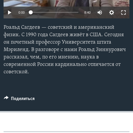
Learning English
0:00
8:40
СОЦИАЛЬНЫЕ СЕТИ
Роальд Сагдеев — советский и американский
физик. С 1990 года Сагдеев живёт в США. Сегодня
он почетный профессор Университета штата
Мэриленд. В разговоре с нами Роальд Зиннурович
Языки
рассказал, чем, по его мнению, наука в
современной России кардинально отличается от
советской.
Поделиться